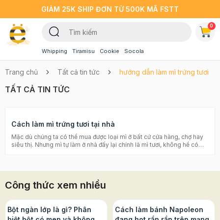
GIẢM 25K SHIP ĐƠN TỪ 500K MÃ FSTT
0
Whipping
Tiramisu
Cookie
Socola
Trang chủ
Tất cả tin tức
hướng dẫn làm mì trứng tươi
TẤT CẢ TIN TỨC
Cách làm mì trứng tươi tại nhà
Mặc dù chúng ta có thể mua được loại mì ở bất cứ cửa hàng, chợ hay
siêu thị. Nhưng mì tự làm ở nhà đấy lại chính là mì tươi, không hề có
bất kì chất phụ gia hay bảo quản nào. Hiện nay làm mì không phải vất
vả như trước, phải cán cán rồi cắt cắt mà đã có sự hỗ trợ từ máy móc,
ép 1 phát là ra cả mẻ đều nhau tăm tắp, mà như thế chúng ta có thể tự
tao ra bất cứ hình gì mình muốn. Cách làm mì trứng tươi tại nhà không
Công thức xem nhiều
hề khó như các bạn nghĩ, ngay từ khâu nguyên liệu cũng rất đơn giản,
công đoạn thực hành cũng đơn giản không kém,... Thực hiện cùng
Beemart thôi nào! Cách làm mì trứng tươi tại nhà Bánh mì vừng cực
ngon, không cần lò nướng Bánh mì phomai của Brazil Bánh mì bơ tỏi –
Bột ngàn lớp là gì? Phân
Cách làm bánh Napoleon
Bữa sáng tuyệt vời Nguyên liệu: (2 người ăn) Bột mì đa dụng: 150g
biệt bột có men và không
đang hot rần rần trên mạng