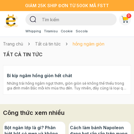
GIẢM 25K SHIP ĐƠN TỪ 500K MÃ FSTT
0
Whipping
Tiramisu
Cookie
Socola
Trang chủ
Tất cả tin tức
hồng ngâm giòn
TẤT CẢ TIN TỨC
Bí kíp ngâm hồng giòn hết chát
Những trái hồng ngâm ngọt thơm, giòn giòn sẽ không thể thiếu trong
gia đình miền Bắc mỗi khi mùa thu đến. Tuy nhiên, đây cũng là loại quả
dễ bị chát, không giòn nếu như không biết cách. Bỏ túi ngay cách
ngâm hồng giòn hết chát từ Beemart với bài viết dưới đây nhé! Cách
làm đào ngâm vừa ngon vừa giòn như ngoài tiệm Cách làm vải ngâm
đường ngọt thanh đơn giản ngay tại nhà Mẹo chọn mua hồng ngon Vỏ
Công thức xem nhiều
quả hồng: hãy chọn những quả hồng có vỏ ngoài hoàn toàn lành lặn,
và không có dấu vết thâm nhập. Phần vỏ quả sáng, bóng, trơn là
những quả hồng ngon và mát. Màu sắc: những quả hồng có màu đỏ,
cam càng đậm thì càng ngon, ngọt và chứa nhiều chất dinh dưỡng.
Bột ngàn lớp là gì? Phân
Cách làm bánh Napoleon
Dùng tay ấn vào quả hồng, nếu thấy hồng cứng và chắc, không bị lõm
biệt bột có men và không
đang hot rần rần trên mạng