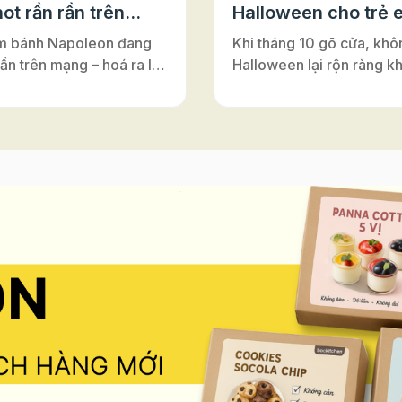
ot rần rần trên
Halloween cho trẻ 
m bánh Napoleon đang
Khi tháng 10 gõ cửa, khô
rần trên mạng – hoá ra lại
Halloween lại rộn ràng k
ới đế bánh ngàn lớp Puff
nơi – từ lớp học, trung tâ
Vì sao bánh có tên là
Anh cho tới những câu lạ
on”? Nghe đến
nhỏ. Đây luôn là dịp để m
on”, nhiều người thường
cùng hóa thân, vui chơi v
y đến vị hoàng đế lừng
nối. Và nếu bạn đang tìm
 Pháp. Nhưng thật ra,
hoạt động Halloween vừa 
ấy chỉ là một sự nhầm lẫn
vừa an toàn, vừa dễ tổ ch
rong lịch sử ẩm thực. Bánh
những buổi workshop là
n vốn có tên gốc là
sẽ là gợi ý tuyệt vời. Khô
euille”, nghĩa là “ngàn lớp
mang lại niềm vui khi đượ
”. Món bánh này được
sáng tạo, hoạt động làm
ấy cảm hứng từ vùng
còn giúp trẻ rèn luyện sự
Ý), rồi lan sang Pháp và
léo, khả năng tập trung và
 là gâteau napolitain –
thần làm việc nhóm – tất 
h kiểu Napoli”. Theo thời
diễn ra trong không khí