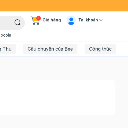
0
Tài khoản
Giỏ hàng
Socola
g Thu
Câu chuyện của Bee
Công thức