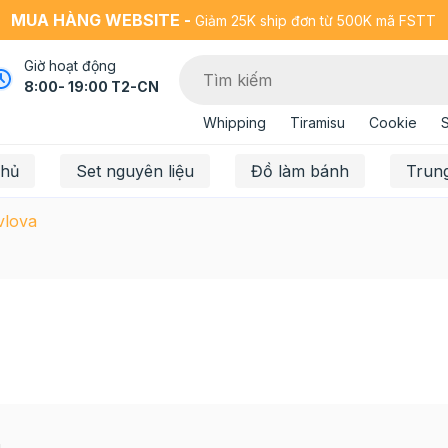
MUA HÀNG WEBSITE -
Giảm 25K ship đơn từ 500K mã FSTT
Giờ hoạt động
8:00- 19:00 T2-CN
Whipping
Tiramisu
Cookie
chủ
Set nguyên liệu
Đồ làm bánh
Trun
vlova