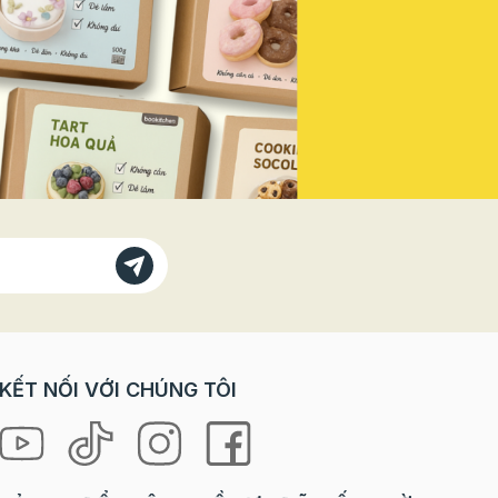
Vì sao
doanh thu mùa lễ hội năm nay! Vì
bánh
Sao Bạn Không Thể Đứng Ngoài
 với các
"Sân Khấu" Này? Trong các dịp
trò chơi
lễ lớn, đặc biệt là ngày Quốc
orkshop
khánh, tâm lý khách hàng có sự
rải
thay đổi rõ rệt: Nhu cầu "check-
ưng lại
in" tăng vọt: Khách hàng, đặc
à cả
biệt là giới trẻ, luôn tìm kiếm
 “tự tay
những sản phẩm, không gian
 là
mang đậm tinh thần lễ hội để
ng mang
chụp ảnh và chia sẻ lên mạng xã
hội. Sẵn sàng chi tiêu cho trải
loween
nghiệm: Họ không chỉ mua một
chiếc bánh, một ly nước, mà họ
ợp cho
mua cả không khí, cảm xúc và
KẾT NỐI VỚI CHÚNG TÔI
niềm tự hào. Ưu tiên các sản
hỉ cần
phẩm phiên bản giới hạn (Limited
 mọi
Edition): Yếu tố độc đáo, chỉ xuất
hiện trong mùa lễ sẽ kích thích