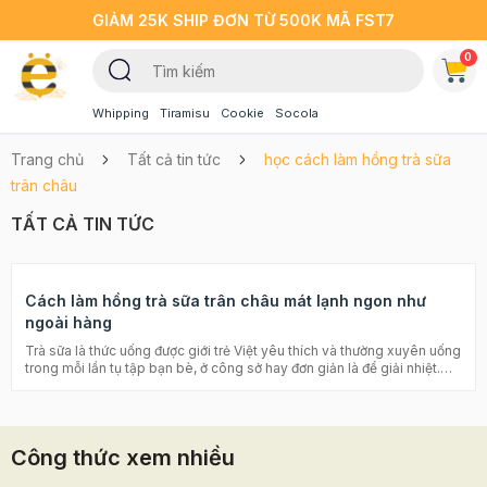
GIẢM 25K SHIP ĐƠN TỪ 500K MÃ FST7
0
Whipping
Tiramisu
Cookie
Socola
Trang chủ
Tất cả tin tức
học cách làm hồng trà sữa
trân châu
TẤT CẢ TIN TỨC
Cách làm hồng trà sữa trân châu mát lạnh ngon như
ngoài hàng
Trà sữa là thức uống được giới trẻ Việt yêu thích và thường xuyên uống
trong mỗi lần tụ tập bạn bè, ở công sở hay đơn giản là để giải nhiệt.
Làm trà sữa handmade tại nhà dường như đã là một xu hướng của
nhiều bạn trẻ, vừa tiết kiệm được chi phí, vừa đảm bảo vệ sinh và an
toàn thực phẩm. Nếu như bạn đã quen thuộc với trà thái xanh, trà thái
đỏ thì hôm nay hãy để Beemart chúng mình chia sẻ với bạn cách làm
Công thức xem nhiều
hồng trà sữa cực đơn giản ngay tại nhà bạn nhé. Làm hồng trà sữa
thơm ngon bổ dưỡng ngay tại nhà cho cả gia đình cùng thưởng thức