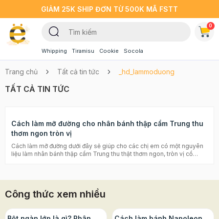
GIẢM 25K SHIP ĐƠN TỪ 500K MÃ FSTT
0
Whipping
Tiramisu
Cookie
Socola
Trang chủ
Tất cả tin tức
_hd_lammoduong
TẤT CẢ TIN TỨC
Cách làm mỡ đường cho nhân bánh thập cẩm Trung thu
thơm ngon tròn vị
Cách làm mỡ đường dưới đây sẽ giúp cho các chị em có một nguyên
liệu làm nhân bánh thập cẩm Trung thu thật thơm ngon, tròn vị cổ
truyền mà không hề ngấy, lại an toàn hơn, vệ sinh hơn. Còn chờ gì mà
không cùng Beemart vào bếp ngay thôi các chị em ơi! Xem thêm: Đồ
làm bánh trung thu đầy đủ, chất lượng, giá tốt 2023 Tổng hợp 100
công thức làm bánh trung thu ngon nhất Các chị em ngao ngán khâu
Công thức xem nhiều
nào khi làm bánh Trung thu nhất? Đó chính là làm nguyên liệu nhân
bánh thập cẩm thật thơm ngon và đậm đà hương vị cổ truyền. Mà nhân
bánh Trung thu thập cẩm thì không thể nào thiếu được mỡ đường. Các
chị em muốn tự tay làm mỡ đường ở nhà thay vì đi mua sẵn ở ngoài để
Bột ngàn lớp là gì? Phân
Cách làm bánh Napoleon