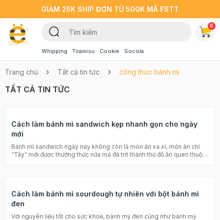
GIẢM 25K SHIP ĐƠN TỪ 500K MÃ FSTT
0
Whipping
Tiramisu
Cookie
Socola
Trang chủ
Tất cả tin tức
công thức bánh mì
TẤT CẢ TIN TỨC
Cách làm bánh mì sandwich kẹp nhanh gọn cho ngày
mới
Bánh mì sandwich ngày nay không còn là món ăn xa xỉ, món ăn chỉ
“Tây” mới được thưởng thức nữa mà đã trở thành thứ đồ ăn quen thuộc
hàng ngày của không ít người Việt. Đặc biệt vào mỗi bữa sáng hàng
ngày, món bánh mì sandwich kẹp dường như trở thành thứ thực phẩm
chính cung cấp năng lượng để khởi đầu một ngày mới. Hãy vào bếp
làm cùng Beemart ngay bây giờ nhé! Cơn sốt ngũ cốc ăn sáng với sữa
Cách làm bánh mì sourdough tự nhiên với bột bánh mì
dành cho bé mùa tựu trường năm nay Dùng ngũ cốc ăn sáng cho
người lớn sao cho đúng Vài nét về bánh mì sandwich kẹp Có thể bạn
đen
chưa biết, bữa sáng tại phương tây luôn được chú trọng, với quan điểm
Với nguyên liệu tốt cho sức khoẻ, bánh mỳ đen cũng như bánh mỳ
sau lần nạp năng lượng cuối cùng trong bữa tối của ngày hôm trước