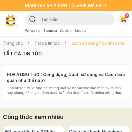
GIẢM 25K SHIP ĐƠN TỪ 500K MÃ FSTT
0
Whipping
Tiramisu
Cookie
Socola
Trang chủ
Tất cả tin tức
cách sử dụng hoa atiso tươi
TẤT CẢ TIN TỨC
HOA ATISO TƯƠI: Công dụng, Cách sử dụng và Cách bảo
quản như thế nào?
Hoa Atiso tươi không chỉ mang một vẻ ngoài độc đáo mà từ xưa đến
nay chúng đã được mệnh danh là "thần dược" với rất nhiều công dụng
tốt cho sức khỏe. Đây là loài hoa khá phổ biến ở Việt Nam, thường
được trồng ở những vùng có không khí mát mẻ như Đà Lạt, Sapa, Hà
Giang,... Trong bài viết này, Beemart sẽ chia sẻ cho bạn một số thông
tin chi tiết về công dụng, cách sử dụng cũng như cách bảo quản hoa
Công thức xem nhiều
atiso tươi. Cùng chúng mình tìm hiểu nhé! Cách làm thạch găng thơm
ngon, mát lạnh giải nhiệt ngày hè Gợi ý các loại trà giảm cân vị đào
hot nhất mùa hè 2022 Công dụng của hoa atiso Hoa atiso được nhiều
chị em phụ nữ yêu chuộng nhờ công dụng tốt cho sức khỏe, có thể kể
Bột ngàn lớp là gì? Phân
Cách làm bánh Napoleon