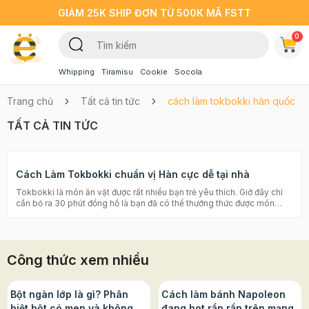
GIẢM 25K SHIP ĐƠN TỪ 500K MÃ FSTT
0
Whipping
Tiramisu
Cookie
Socola
Trang chủ
Tất cả tin tức
cách làm tokbokki hàn quốc
TẤT CẢ TIN TỨC
Cách Làm Tokbokki chuẩn vị Hàn cực dễ tại nhà
Tokbokki là món ăn vặt được rất nhiều bạn trẻ yêu thích. Giờ đây chỉ
cần bỏ ra 30 phút đồng hồ là bạn đã có thể thưởng thức được món
bánh gạo thơm ngon chuẩn vị Hàn ngay tại nhà rồi đó. Với cách làm
Tokbokki cùng nguyên liệu Beemart chia sẻ dưới đây, chắc chắn các
bạn sẽ làm thành công món này ngay lần đầu tiên đó nhé! CÁCH LÀM
TOKBOKKI CHUẨN VỊ HÀN CỰC DỄ Nguyên liệu cho 4 người ăn –
Công thức xem nhiều
Bánh gạo kèm sốt: 350g – Chả cá: 50g – Xúc xích: 100g – Vừng: 10g –
Phô mai bào: 150g – Kim chi: 100g – Hành lá: 3 cây (tùy thích) Tại
Beemart có COMBO NẤU LẨU TOKBOKKI HÀN QUỐC với ĐẦY ĐỦ
NGUYÊN LIỆU giúp các bạn làm thành công món này ngay lần đầu
Bột ngàn lớp là gì? Phân
Cách làm bánh Napoleon
tiên. Dù chưa từng vào bếp nấu ăn bao giờ, các bạn cũng hoàn toàn
biệt bột có men và không
đang hot rần rần trên mạng