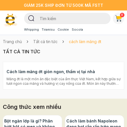
GIẢM 25K SHIP ĐƠN TỪ 500K MÃ FSTT
0
Whipping
Tiramisu
Cookie
Socola
Trang chủ
Tất cả tin tức
cách làm măng ớt
TẤT CẢ TIN TỨC
Cách làm măng ớt giòn ngon, thấm vị tại nhà
Măng ớt là một món ăn đặc biệt của ẩm thực Việt Nam, kết hợp giữa sự
tươi ngon của măng và hương vị cay nồng của ớt. Món ăn này thường
được chế biến đơn giản nhưng mang đến một trải nghiệm ẩm thực
tuyệt vời. Măng ớt được nhiều người ưa chuộng, đặc biệt những ai yêu
thích vị chua thanh mát, ngọt giòn. Cùng tham khảo cách làm măng ớt
giòn ngon thấm vị tại nhà cùng Beemart nhé Xem thêm: >> Cách làm
Công thức xem nhiều
gỏi gà chua ngọt đúng vị tại nhà Măng là một loại thực phẩm giàu chất
dinh dưỡng, giàu chất xơ và có vị ngọt tự nhiên. Khi kết hợp với ớt,
món măng ớt trở nên thú vị hơn bao giờ hết. Ớt tươi được cắt thành
những lát mỏng hoặc hạt, tạo nên sự cay nồng, đậm đà và hấp dẫn.
Bột ngàn lớp là gì? Phân
Cách làm bánh Napoleon
Món măng ớt thường được chế biến nhanh chóng, giữ nguyên độ tươi
biệt bột có men và không
đang hot rần rần trên mạng