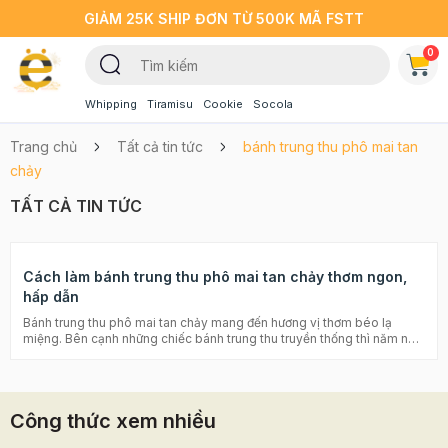
GIẢM 25K SHIP ĐƠN TỪ 500K MÃ FSTT
0
Whipping
Tiramisu
Cookie
Socola
Trang chủ
Tất cả tin tức
bánh trung thu phô mai tan
chảy
TẤT CẢ TIN TỨC
Cách làm bánh trung thu phô mai tan chảy thơm ngon,
hấp dẫn
Bánh trung thu phô mai tan chảy mang đến hương vị thơm béo lạ
miệng. Bên cạnh những chiếc bánh trung thu truyền thống thì năm nay
bạn cũng có thể đổi sang bánh trung thu nhân phô mai với cách làm
đơn giản, cùng vào bếp thực hiện với Beemart ngay nhé! Nguyên liệu
làm bánh trung thu phô mai Combo nguyên liệu vỏ bánh nướng Bơ
lạt: 60 g Phô mai con bò cười : 2 miếng Sữa bột: 80 gr Trứng gà: 9
Công thức xem nhiều
quả Sữa tươi có đường: 450 ml Trứng vịt muối: 8 quả Đường: 40g Sữa
tươi có đường : 450ml Cách làm bánh trung thu phô mai Bước 1: Làm