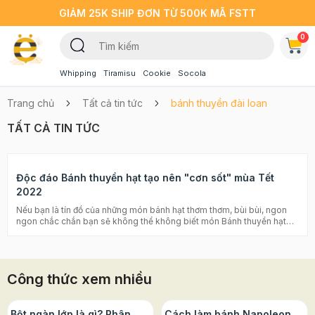
GIẢM 25K SHIP ĐƠN TỪ 500K MÃ FSTT
0
Whipping
Tiramisu
Cookie
Socola
Trang chủ
Tất cả tin tức
bánh thuyền đài loan
TẤT CẢ TIN TỨC
Độc đáo Bánh thuyền hạt tạo nên "cơn sốt" mùa Tết
2022
Nếu bạn là tín đồ của những món bánh hạt thơm thơm, bùi bùi, ngon
ngon chắc chắn bạn sẽ không thể không biết món Bánh thuyền hạt
dinh dưỡng HOT rần rần mà các cộng đồng mạng chia sẻ năm vừa rồi.
Những chiếc bánh xinh xẻo với phần đế hình dáng chiếc thuyền mỏng,
xốp cùng lớp hạt bùi bùi kèm theo sốt caramel ngọt ngào. Cách làm
món bánh thuyền khá dễ và thời gian làm rất nhanh, hãy cùng
Công thức xem nhiều
Beemart khám phá món bánh hot trend này nhé! >>> Xem thêm:
Bánh biscotti là gì? Công thức làm bánh biscotti đổi vị thơm ngon
Bánh ngói hạnh nhân: cách làm cực ngon và đơn giản với nồi chiên
không dầu Kẹo Nougat ăn kiêng - ăn hoài không sợ béo Bánh
Bột ngàn lớp là gì? Phân
Cách làm bánh Napoleon