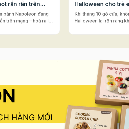
ot rần rần trên
Halloween cho trẻ 
m bánh Napoleon đang
Khi tháng 10 gõ cửa, khô
rần trên mạng – hoá ra lại
Halloween lại rộn ràng k
ới đế bánh ngàn lớp Puff
nơi – từ lớp học, trung tâ
Vì sao bánh có tên là
Anh cho tới những câu lạ
on”? Nghe đến
nhỏ. Đây luôn là dịp để m
on”, nhiều người thường
cùng hóa thân, vui chơi v
y đến vị hoàng đế lừng
nối. Và nếu bạn đang tìm
 Pháp. Nhưng thật ra,
hoạt động Halloween vừa 
ấy chỉ là một sự nhầm lẫn
vừa an toàn, vừa dễ tổ ch
rong lịch sử ẩm thực. Bánh
những buổi workshop là
n vốn có tên gốc là
sẽ là gợi ý tuyệt vời. Khô
euille”, nghĩa là “ngàn lớp
mang lại niềm vui khi đượ
”. Món bánh này được
sáng tạo, hoạt động làm
ấy cảm hứng từ vùng
còn giúp trẻ rèn luyện sự
Ý), rồi lan sang Pháp và
léo, khả năng tập trung và
 là gâteau napolitain –
thần làm việc nhóm – tất 
h kiểu Napoli”. Theo thời
diễn ra trong không khí