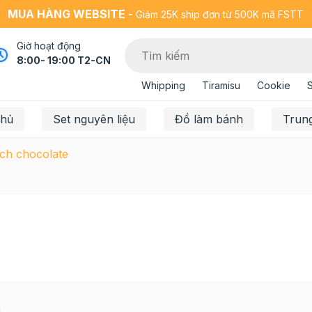
MUA HÀNG WEBSITE -
Giảm 25K ship đơn từ 500K mã FSTT
Giờ hoạt động
8:00- 19:00 T2-CN
Whipping
Tiramisu
Cookie
chủ
Set nguyên liệu
Đồ làm bánh
Trun
ch chocolate