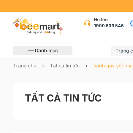
Hotline
1900 636 546
Danh mục
Trang 
Trang chủ
Tất cả tin tức
banh quy yến mạ
TẤT CẢ TIN TỨC