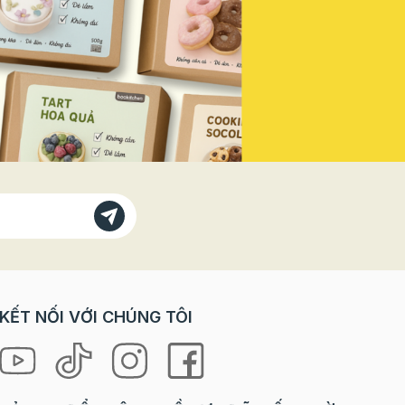
Vì sao
doanh thu mùa lễ hội năm nay! Vì
bánh
Sao Bạn Không Thể Đứng Ngoài
 với các
"Sân Khấu" Này? Trong các dịp
trò chơi
lễ lớn, đặc biệt là ngày Quốc
orkshop
khánh, tâm lý khách hàng có sự
rải
thay đổi rõ rệt: Nhu cầu "check-
ưng lại
in" tăng vọt: Khách hàng, đặc
à cả
biệt là giới trẻ, luôn tìm kiếm
 “tự tay
những sản phẩm, không gian
 là
mang đậm tinh thần lễ hội để
ng mang
chụp ảnh và chia sẻ lên mạng xã
hội. Sẵn sàng chi tiêu cho trải
loween
nghiệm: Họ không chỉ mua một
chiếc bánh, một ly nước, mà họ
ợp cho
mua cả không khí, cảm xúc và
KẾT NỐI VỚI CHÚNG TÔI
niềm tự hào. Ưu tiên các sản
hỉ cần
phẩm phiên bản giới hạn (Limited
 mọi
Edition): Yếu tố độc đáo, chỉ xuất
hiện trong mùa lễ sẽ kích thích