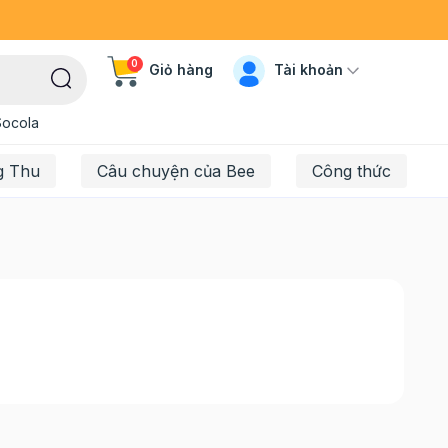
0
Tài khoản
Giỏ hàng
Socola
g Thu
Câu chuyện của Bee
Công thức