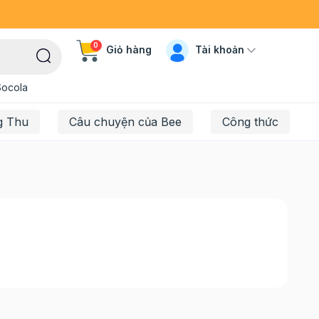
0
Tài khoản
Giỏ hàng
Socola
g Thu
Câu chuyện của Bee
Công thức