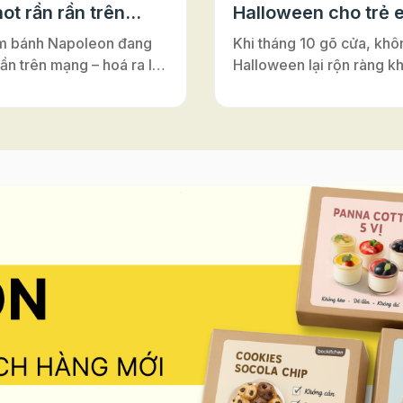
ot rần rần trên
Halloween cho trẻ 
m bánh Napoleon đang
Khi tháng 10 gõ cửa, khô
rần trên mạng – hoá ra lại
Halloween lại rộn ràng k
ới đế bánh ngàn lớp Puff
nơi – từ lớp học, trung tâ
Vì sao bánh có tên là
Anh cho tới những câu lạ
on”? Nghe đến
nhỏ. Đây luôn là dịp để m
on”, nhiều người thường
cùng hóa thân, vui chơi v
y đến vị hoàng đế lừng
nối. Và nếu bạn đang tìm
 Pháp. Nhưng thật ra,
hoạt động Halloween vừa 
ấy chỉ là một sự nhầm lẫn
vừa an toàn, vừa dễ tổ ch
rong lịch sử ẩm thực. Bánh
những buổi workshop là
n vốn có tên gốc là
sẽ là gợi ý tuyệt vời. Khô
euille”, nghĩa là “ngàn lớp
mang lại niềm vui khi đượ
”. Món bánh này được
sáng tạo, hoạt động làm
ấy cảm hứng từ vùng
còn giúp trẻ rèn luyện sự
Ý), rồi lan sang Pháp và
léo, khả năng tập trung và
 là gâteau napolitain –
thần làm việc nhóm – tất 
h kiểu Napoli”. Theo thời
diễn ra trong không khí