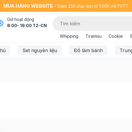
MUA HÀNG WEBSITE -
Giảm 25K ship đơn từ 500K mã FSTT
Giờ hoạt động
8:00- 19:00 T2-CN
Whipping
Tiramisu
Cookie
chủ
Set nguyên liệu
Đồ làm bánh
Trun