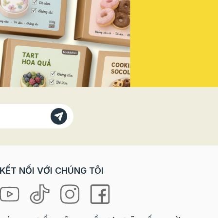
Vì sao
doanh thu mùa lễ hội năm nay! Vì
bánh
Sao Bạn Không Thể Đứng Ngoài
 với các
"Sân Khấu" Này? Trong các dịp
trò chơi
lễ lớn, đặc biệt là ngày Quốc
orkshop
khánh, tâm lý khách hàng có sự
rải
thay đổi rõ rệt: Nhu cầu "check-
ưng lại
in" tăng vọt: Khách hàng, đặc
à cả
biệt là giới trẻ, luôn tìm kiếm
 “tự tay
những sản phẩm, không gian
 là
mang đậm tinh thần lễ hội để
ng mang
chụp ảnh và chia sẻ lên mạng xã
hội. Sẵn sàng chi tiêu cho trải
loween
nghiệm: Họ không chỉ mua một
chiếc bánh, một ly nước, mà họ
ợp cho
mua cả không khí, cảm xúc và
KẾT NỐI VỚI CHÚNG TÔI
niềm tự hào. Ưu tiên các sản
hỉ cần
phẩm phiên bản giới hạn (Limited
 mọi
Edition): Yếu tố độc đáo, chỉ xuất
hiện trong mùa lễ sẽ kích thích