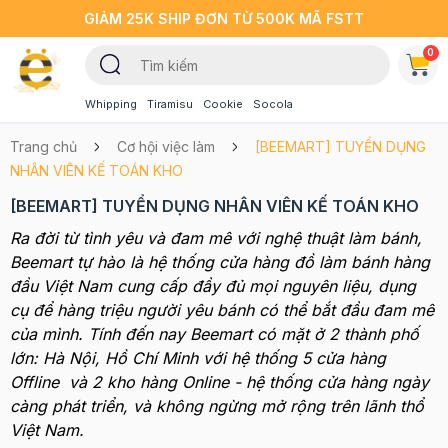
GIẢM 25K SHIP ĐƠN TỪ 500K MÃ FSTT
0
Whipping
Tiramisu
Cookie
Socola
Trang chủ
Cơ hội việc làm
[BEEMART] TUYỂN DỤNG
NHÂN VIÊN KẾ TOÁN KHO
[BEEMART] TUYỂN DỤNG NHÂN VIÊN KẾ TOÁN KHO
Ra đời từ tình yêu và đam mê với nghệ thuật làm bánh,
Beemart tự hào là hệ thống cửa hàng đồ làm bánh hàng
đầu Việt Nam cung cấp đầy đủ mọi nguyên liệu, dụng
cụ để hàng triệu người yêu bánh có thể bắt đầu đam mê
của mình. Tính đến nay Beemart có mặt ở 2 thành phố
lớn: Hà Nội, Hồ Chí Minh với hệ thống 5 cửa hàng
Offline và 2 kho hàng Online - hệ thống cửa hàng ngày
càng phát triển, và không ngừng mở rộng trên lãnh thổ
Việt Nam.