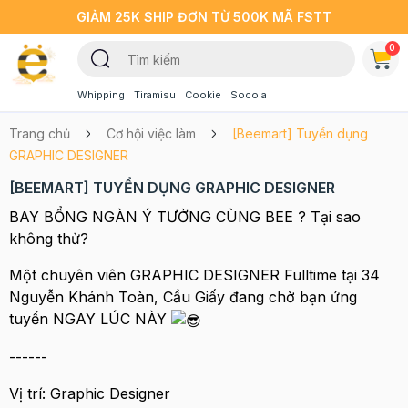
GIẢM 25K SHIP ĐƠN TỪ 500K MÃ FSTT
0
Whipping
Tiramisu
Cookie
Socola
Trang chủ
Cơ hội việc làm
[Beemart] Tuyển dụng
GRAPHIC DESIGNER
[BEEMART] TUYỂN DỤNG GRAPHIC DESIGNER
BAY BỔNG NGÀN Ý TƯỞNG CÙNG BEE ? Tại sao
không thử?
Một chuyên viên GRAPHIC DESIGNER Fulltime tại 34
Nguyễn Khánh Toàn, Cầu Giấy đang chờ bạn ứng
tuyển NGAY LÚC NÀY
------
Vị trí: Graphic Designer