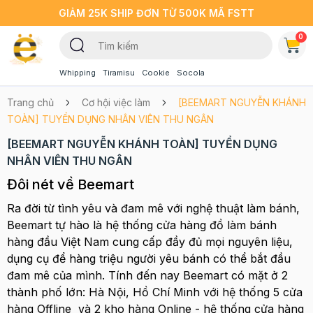
GIẢM 25K SHIP ĐƠN TỪ 500K MÃ FSTT
0
Whipping
Tiramisu
Cookie
Socola
Trang chủ
Cơ hội việc làm
[BEEMART NGUYỄN KHÁNH
TOÀN] TUYỂN DỤNG NHÂN VIÊN THU NGÂN
[BEEMART NGUYỄN KHÁNH TOÀN] TUYỂN DỤNG
NHÂN VIÊN THU NGÂN
Đôi nét về Beemart
Ra đời từ tình yêu và đam mê với nghệ thuật làm bánh,
Beemart tự hào là hệ thống cửa hàng đồ làm bánh
hàng đầu Việt Nam cung cấp đầy đủ mọi nguyên liệu,
dụng cụ để hàng triệu người yêu bánh có thể bắt đầu
đam mê của mình. Tính đến nay Beemart có mặt ở 2
thành phố lớn: Hà Nội, Hồ Chí Minh với hệ thống 5 cửa
hàng Offline và 2 kho hàng Online - hệ thống cửa hàng