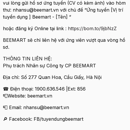
vui lòng gửi hồ sơ ứng tuyển (CV có kèm ảnh) vào hòm
thư: nhansu@beemart.vn với chủ đề “Ứng tuyển [Vị trí
tuyển dụng ] Beemart - [Tên] “
hoặc đăng ký Online tại link :
https://bom.to/9jbNzZ
BEEMART sẽ chỉ liên hệ với ứng viên vượt qua vòng hồ
sơ.
THÔNG TIN LIÊN HỆ:
Phụ trách Nhân sự Công ty CP BEEMART
Địa chỉ: Số 277 Quan Hoa, Cầu Giấy, Hà Nội
☎ Điện thoại: 1900.636.546 |Ext: 856
📮Website: beemart.vn
📮 Email: nhansu@beemart.vn
🔎 Facebook: FB/tuyendungbeemart