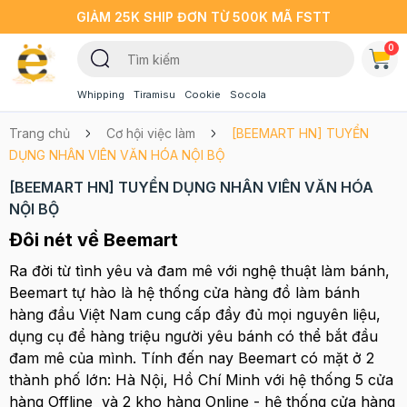
GIẢM 25K SHIP ĐƠN TỪ 500K MÃ FSTT
0
Whipping
Tiramisu
Cookie
Socola
Trang chủ
Cơ hội việc làm
[BEEMART HN] TUYỂN
DỤNG NHÂN VIÊN VĂN HÓA NỘI BỘ
[BEEMART HN] TUYỂN DỤNG NHÂN VIÊN VĂN HÓA
NỘI BỘ
Đôi nét về Beemart
Ra đời từ tình yêu và đam mê với nghệ thuật làm bánh,
Beemart tự hào là hệ thống cửa hàng đồ làm bánh
hàng đầu Việt Nam cung cấp đầy đủ mọi nguyên liệu,
dụng cụ để hàng triệu người yêu bánh có thể bắt đầu
đam mê của mình. Tính đến nay Beemart có mặt ở 2
thành phố lớn: Hà Nội, Hồ Chí Minh với hệ thống 5 cửa
hàng Offline và 2 kho hàng Online - hệ thống cửa hàng