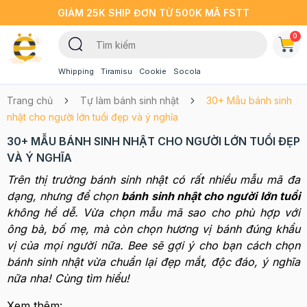
GIẢM 25K SHIP ĐƠN TỪ 500K MÃ FSTT
0
Whipping
Tiramisu
Cookie
Socola
Trang chủ
Tự làm bánh sinh nhật
30+ Mẫu bánh sinh
nhật cho người lớn tuổi đẹp và ý nghĩa
30+ MẪU BÁNH SINH NHẬT CHO NGƯỜI LỚN TUỔI ĐẸP
VÀ Ý NGHĨA
Trên thị trường bánh sinh nhật có rất nhiều mẫu mã đa
dạng, nhưng để chọn
bánh sinh nhật cho người lớn tuổi
không hề dễ. Vừa chọn mẫu mã sao cho phù hợp với
ông bà, bố mẹ, mà còn chọn hương vị bánh đúng khẩu
vị của mọi người nữa. Bee sẽ gợi ý cho bạn cách chọn
bánh sinh nhật vừa chuẩn lại đẹp mắt, độc đáo, ý nghĩa
nữa nha! Cùng tìm hiểu!
Xem thêm: