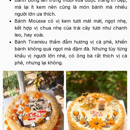
Bánh bông lan trứng muối vừa được trang trí đẹp,
mà lại ít kem nên cũng là món bánh mà nhiều
người lớn ưa thích.
Bánh Mousse có vị kem tươi mát mát, ngọt nhẹ,
kết hợp vị chua nhẹ của trái cây tươi như chanh
leo, hay xoài.
Bánh Tiramisu thấm đẫm hương vị cà phê, khiến
bánh không quá ngọt mà đậm đà. Nhưng tùy từng
khẩu vị người lớn nhé, có ông bà rất thích vị cà
phê, nhưng lại không.