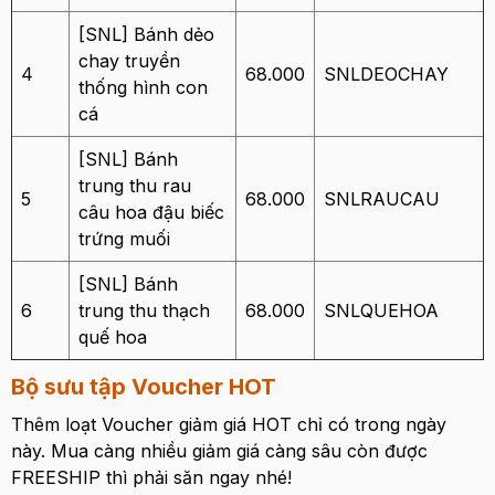
[SNL] Bánh dẻo
chay truyền
4
68.000
SNLDEOCHAY
thống hình con
cá
[SNL] Bánh
trung thu rau
5
68.000
SNLRAUCAU
câu hoa đậu biếc
trứng muối
[SNL] Bánh
6
trung thu thạch
68.000
SNLQUEHOA
quế hoa
Bộ sưu tập Voucher HOT
Thêm loạt Voucher giảm giá HOT chỉ có trong ngày
này. Mua càng nhiều giảm giá càng sâu còn được
FREESHIP thì phải săn ngay nhé!