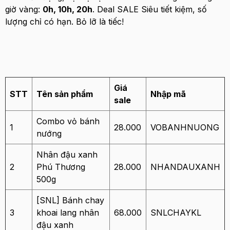
giờ vàng:
0h, 10h, 20h
. Deal SALE Siêu tiết kiệm, số
lượng chỉ có hạn. Bỏ lỡ là tiếc!
Giá
STT
Tên sản phẩm
Nhập mã
sale
Combo vỏ bánh
1
28.000
VOBANHNUONG
nướng
Nhân đậu xanh
2
Phú Thương
28.000
NHANDAUXANH
500g
[SNL] Bánh chay
3
khoai lang nhân
68.000
SNLCHAYKL
đậu xanh