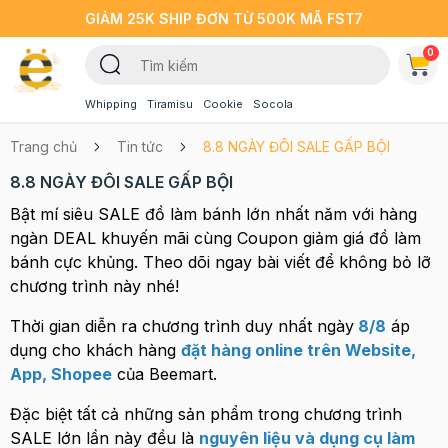
GIẢM 25K SHIP ĐƠN TỪ 500K MÃ FST7
0
Whipping
Tiramisu
Cookie
Socola
Trang chủ
Tin tức
8.8 NGÀY ĐÔI SALE GẤP BỘI
8.8 NGÀY ĐÔI SALE GẤP BỘI
Bật mí siêu SALE đồ làm bánh lớn nhất năm với hàng
ngàn DEAL khuyến mãi cùng Coupon giảm giá đồ làm
bánh cực khủng. Theo dõi ngay bài viết để không bỏ lỡ
chương trình này nhé!
Thời gian diễn ra chương trình duy nhất ngày
8/8
áp
dụng cho khách hàng
đặt hàng online trên Website,
App, Shopee
của Beemart.
Đặc biệt tất cả những sản phẩm trong chương trình
SALE lớn lần này đều là
nguyên liệu và dụng cụ làm