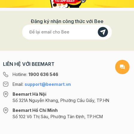
Đăng ký nhận công thức với Bee
LIÊN HỆ VỚI BEEMART
Hotline:
1900 636 546
Email:
support@beemart.vn
Beemart Hà Nội
Số 321A Nguyễn Khang, Phường Cầu Giấy, TP.HN
Beemart Hồ Chí Minh
Số 102 Võ Thị Sáu, Phường Tân Định, TP.HCM
@2024 CÔNG TY CỔ PHẦN BEEMART - GPĐKKD số: 0107285100 do Sở