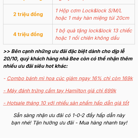
1 Hộp cơm Lock&lock S/M/L
2 triệu đồng
hoặc 1 máy hàn miệng túi 20cm
1 bộ quà tặng lock&lock 13 chiếc
4 triệu đồng
hoặc 1 nồi chiên không dầu
>> Bên cạnh những ưu đãi đặc biệt dành cho dịp lễ
20/10, quý khách hàng nhà Bee còn có thể nhận thêm
nhiều ưu đãi siêu hot khác:
-
Combo bánh mì hoa cúc giảm ngay 16% chỉ còn 169k
- Máy đánh trứng cầm tay Hamilton giá chỉ 699k
- Hotsale tháng 10 với nhiều sản phẩm hấp dẫn giá tốt
Sẵn sàng nhận ưu đãi có 1-0-2 đầy hấp dẫn này
bạn nhé! Tận hưởng ưu đãi - Mua hàng nhanh tay
!