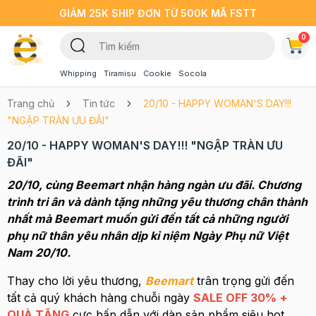
GIẢM 25K SHIP ĐƠN TỪ 500K MÃ FSTT
0
Whipping
Tiramisu
Cookie
Socola
Trang chủ
Tin tức
20/10 - HAPPY WOMAN'S DAY!!!
"NGẬP TRÀN ƯU ĐÃI"
20/10 - HAPPY WOMAN'S DAY!!! "NGẬP TRÀN ƯU
ĐÃI"
20/10, cùng Beemart nhận hàng ngàn ưu đãi. Chương
trình tri ân và dành tặng những yêu thương chân thành
nhất mà Beemart muốn gửi đến tất cả những người
phụ nữ thân yêu nhân dịp kỉ niệm Ngày Phụ nữ Việt
Nam 20/10.
Thay cho lời yêu thương,
Beemart
trân trọng gửi đến
tất cả quý khách hàng chuỗi ngày
SALE OFF 30%
+
QUÀ TẶNG
cực hấp dẫn với dàn sản phẩm siêu hot