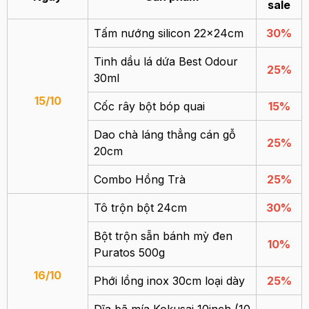
sale
Tấm nướng silicon 22x24cm
30%
Tinh dầu lá dứa Best Odour
25%
30ml
15/10
Cốc rây bột bóp quai
15%
Dao chà láng thẳng cán gỗ
25%
20cm
Combo Hồng Trà
25%
Tô trộn bột 24cm
30%
Bột trộn sẵn bánh mỳ đen
10%
Puratos 500g
16/10
Phới lồng inox 30cm loại dày
25%