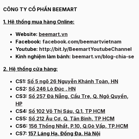
CÔNG TY CỔ PHẦN BEEMART
1. Hệ thống mua hàng Online:
Website:
beemart.vn
Facebook:
facebook.com/beemartvietnam
Youtube:
http://bit.ly/BeemartYoutubeChannel
Kinh nghiệm làm bánh:
beemart.vn/blog-chia-se
2. Hệ thống cửa hàng:
CS1:
Số 5 ngõ 26 Nguyễn Khánh Toàn, HN
CS2:
Số 246 Lò Đúc , HN
CS3:
Số 257 Đà Nẵng, Cầu Tre, Q. Ngô Quyền,
HP
CS4:
Số 102 Võ Thị Sáu, Q.1, TP HCM
CS5:
Số 212 Âu Cơ, Q. Tân Bình, TP HCM
CS6:
156 Thống Nhất, P.10, Q.Gò Vấp, TP.HCM
CS7:
157 Láng Hạ, Đống Đa, Hà Nội