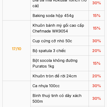
Dĩa bã mía Kokusai 10inch (10
30%
cái)
Baking soda hộp 454g
15%
Khuôn bánh mỳ gối cao cấp
15%
Chefmade WK9054
Cup cứng cỡ nhỏ 50c
30%
17/10
Bộ spatula 3 chiếc
20%
Bột socola không đường
15%
Puratos 1kg
Khuôn tròn đế rời 24cm
20%
Ca nhựa 100cc
30%
Bình thuỷ tinh có dây xách
30%
500m