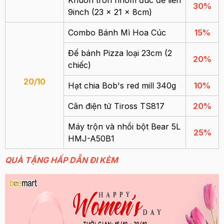
Khuôn tròn nhôm đúc đế liền
30%
9inch (23 x 21 x 8cm)
Combo Bánh Mì Hoa Cúc
15%
Đế bánh Pizza loại 23cm (2
20%
chiếc)
20/10
Hạt chia Bob's red mill 340g
10%
Cân điện tử Tiross TS817
20%
Máy trộn và nhồi bột Bear 5L
25%
HMJ-A50B1
QUÀ TẶNG HẤP DẪN ĐI KÈM