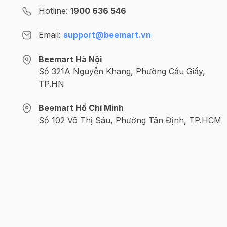
Hotline:
1900 636 546
120g
whipping cream
50g đường
Email:
support@beemart.vn
3g gelatine (1 lá gelatine cỡ 3.5g)
Beemart Hà Nội
Số 321A Nguyễn Khang, Phường Cầu Giấy,
Nước cốt chanh ¼ – ½ quả (tùy theo độ chua bạ
TP.HN
Phần tráng gương
Beemart Hồ Chí Minh
20g dâu tây xay
Số 102 Võ Thị Sáu, Phường Tân Định, TP.HCM
30g nước
15g đường
2.5g gelatine (ngâm nở)
Ngoài ra các bạn chuẩn bị khuôn mousse hoặc
@2024 CÔNG TY CỔ PHẦN BEEMART - GPĐKKD số: 
Cách làm