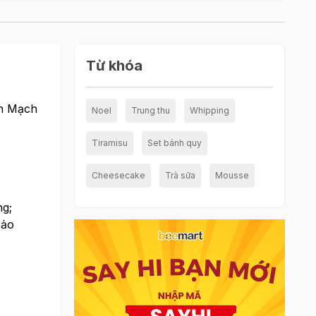
Từ khóa
an Mạch
Noel
Trung thu
Whipping
Tiramisu
Set bánh quy
Cheesecake
Trà sữa
Mousse
ng;
bảo