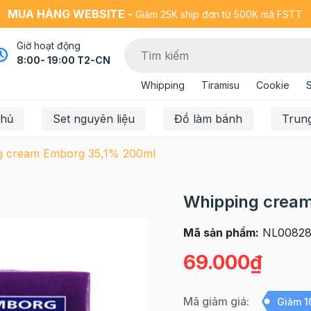
MUA HÀNG WEBSITE -
Giảm 25K ship đơn từ 500K mã FSTT
Giờ hoạt động
8:00- 19:00 T2-CN
Whipping
Tiramisu
Cookie
chủ
Set nguyên liệu
Đồ làm bánh
Trun
g cream Emborg 35,1% 200ml
Whipping crea
Mã sản phẩm:
NL0082
69.000₫
Mã giảm giá:
Giảm 