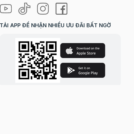
TẢI APP ĐỂ NHẬN NHIỀU ƯU ĐÃI BẤT NGỜ
i Hà Nội. | Cung cấp bởi
Sapo