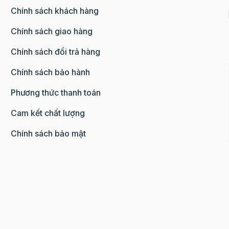
Chính sách khách hàng
Chính sách giao hàng
Chính sách đổi trả hàng
Chính sách bảo hành
n thích)
Phương thức thanh toán
Cam kết chất lượng
Chính sách bảo mật
 cốc để đựng mousse nhé
0107285100 do Sở KH-ĐT TP.HN cấp ngày 10/08/2018 tạ