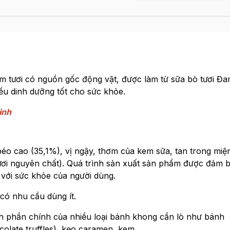
kem tươi có nguồn gốc động vật, được làm từ sữa bò tươi Đ
ều dinh dưỡng tốt cho sức khỏe.
inh
éo cao (35,1%), vị ngậy, thơm của kem sữa, tan trong miệ
ươi nguyên chất). Quá trình sản xuất sản phẩm được đảm 
với sức khỏe của người dùng.
có nhu cầu dùng ít.
nh phần chính của nhiều loại bánh khong cần lò như bánh
late truffles), kẹo caramen, kem,...