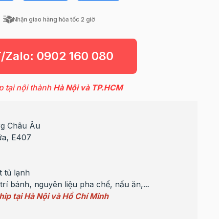
Nhận giao hàng hỏa tốc 2 giờ
T/Zalo:
0902 160 080
p tại nội thành
Hà Nội và TP.HCM
rg Châu Âu
ữa, E407
 tủ lạnh
rí bánh, nguyên liệu pha chế, nấu ăn,...
hip tại Hà Nội và Hồ Chí Minh