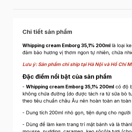
Chi tiết sản phẩm
Whipping cream Emborg 35,1% 200ml
là loại 
đảm bảo hương vị thơm ngon tự nhiên, chứa nhi
Lưu ý: Sản phẩm chỉ ship tại Hà Nội và Hồ Chí M
Đặc điểm nổi bật của sản phẩm
-
Whipping cream Emborg 35,1% 200ml
có độ b
không chứa đường (do được tách ra từ sữa bò t
theo tiêu chuẩn châu Âu nên hoàn toàn an toàn 
- Dung tích 200ml nhỏ gọn, tiện dụng cho người 
- Dùng để làm kem trang trí mặt bánh và là thà
mousse, pudding, caramen, kẹo sôcôla tươi (choco