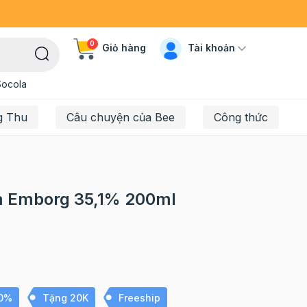
0
Tài khoản
Giỏ hàng
Socola
g Thu
Câu chuyện của Bee
Công thức
m Emborg 35,1% 200ml
8
10%
Tặng 20K
Freeship