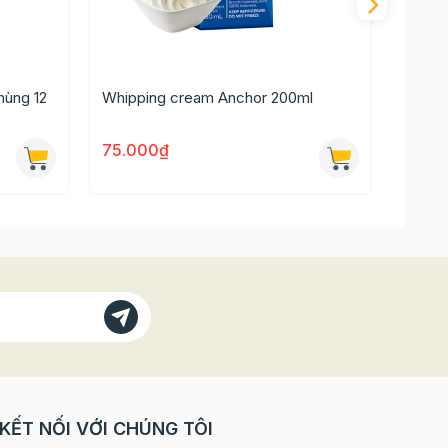
g trong
g
không
hùng 12
Whipping cream Anchor 200ml
Rượu 
75.000₫
60.0
áy.
g
KẾT NỐI VỚI CHÚNG TÔI