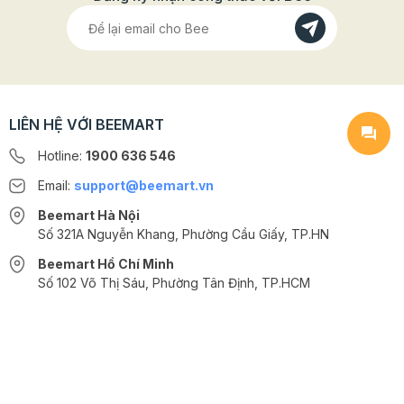
LIÊN HỆ VỚI BEEMART
Hotline:
1900 636 546
Email:
support@beemart.vn
Beemart Hà Nội
Số 321A Nguyễn Khang, Phường Cầu Giấy, TP.HN
Beemart Hồ Chí Minh
Số 102 Võ Thị Sáu, Phường Tân Định, TP.HCM
@2024 CÔNG TY CỔ PHẦN BEEMART - GPĐKKD số: 0107285100 do Sở
KH-ĐT TP.HN cấp ngày 10/08/2018 tại Hà Nội. | Cung cấp bởi
Sapo