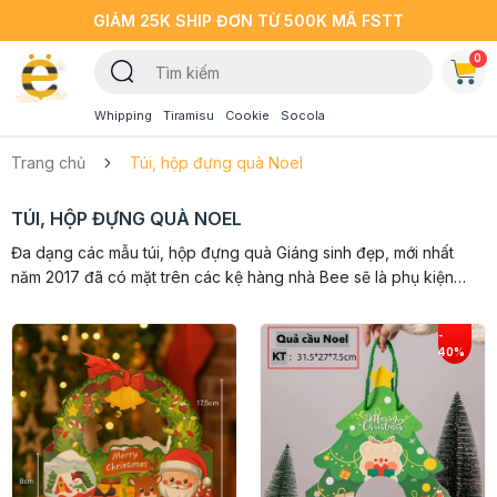
GIẢM 25K SHIP ĐƠN TỪ 500K MÃ FSTT
0
Whipping
Tiramisu
Cookie
Socola
Trang chủ
Túi, hộp đựng quà Noel
TÚI, HỘP ĐỰNG QUÀ NOEL
Đa dạng các mẫu túi, hộp đựng quà Giáng sinh đẹp, mới nhất
năm 2017 đã có mặt trên các kệ hàng nhà Bee sẽ là phụ kiện
tuyệt vời cho món quà của bạn. Túi đựng kẹo, hộp đựng...