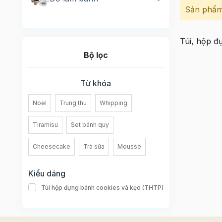
Sản phẩm
Túi, hộp đự
Bộ lọc
Từ khóa
Noel
Trung thu
Whipping
Tiramisu
Set bánh quy
Cheesecake
Trà sữa
Mousse
Kiểu dáng
Túi hộp đựng bánh cookies và kẹo (THTP)