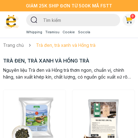
GIẢM 25K SHIP ĐƠN TỪ 500K MÃ FSTT
0
Whipping
Tiramisu
Cookie
Socola
Trang chủ
Trà đen, trà xanh và Hồng trà
TRÀ ĐEN, TRÀ XANH VÀ HỒNG TRÀ
Nguyên liệu Trà đen và Hồng trà thơm ngon, chuẩn vị, chính
hãng, sản xuất khép kín, chất lượng, có nguồn gốc xuất xứ rõ
ràng cho bạn an tâm lựa chọn, pha chế, thưởng thức.