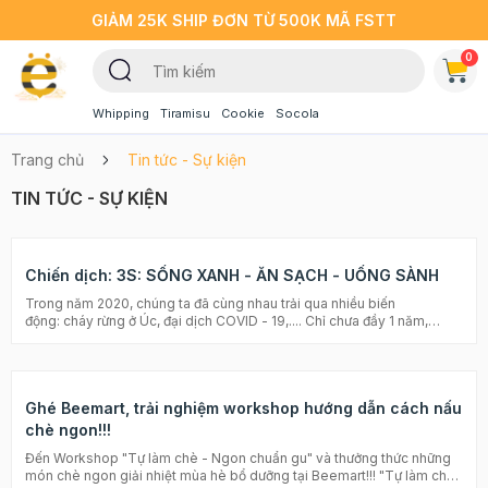
GIẢM 25K SHIP ĐƠN TỪ 500K MÃ FSTT
0
Whipping
Tiramisu
Cookie
Socola
Trang chủ
Tin tức - Sự kiện
TIN TỨC - SỰ KIỆN
Chiến dịch: 3S: SỐNG XANH - ĂN SẠCH - UỐNG SÀNH
Trong năm 2020, chúng ta đã cùng nhau trải qua nhiều biến
động: cháy rừng ở Úc, đại dịch COVID - 19,.... Chỉ chưa đầy 1 năm,
covid -19 đã giết chết hàng trăm ngàn người trên toàn thế giới. Tàn
phá, huỷ hoại và làm đảo lộn tất cả những nền tảng khoa học và trật tự
xã hội mà con người đã tạo ra hàng thế kỷ trước đó. Đây có thể được
coi là một lời cảnh tỉnh cho tất cả chúng ra rằng, chúng ta cần phải
Ghé Beemart, trải nghiệm workshop hướng dẫn cách nấu
thay đổi, phải sống xanh và cứu lấy Trái Đất của chính mình. Bên cạnh
đó để bảo vệ sức khoẻ của bản thân và cả gia đình mình trước tình
chè ngon!!!
hình dịch bệnh kéo dài, nhiều gia đình đã lựa chọn sống xanh - ăn
Đến Workshop "Tự làm chè - Ngon chuẩn gu" và thưởng thức những
sạch như là một biện pháp nâng cao sức khỏe, bảo vệ chính mình
món chè ngon giải nhiệt mùa hè bổ dưỡng tại Beemart!!! "Tự làm chè
cũng như bảo vệ Trái Đất. Với mong muốn đồng hành cùng quý khách