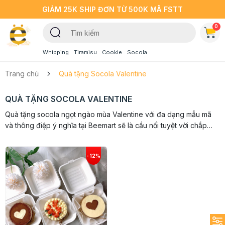
GIẢM 25K SHIP ĐƠN TỪ 500K MÃ FSTT
0
Whipping
Tiramisu
Cookie
Socola
Trang chủ
Quà tặng Socola Valentine
QUÀ TẶNG SOCOLA VALENTINE
Quà tặng socola ngọt ngào mùa Valentine với đa dạng mẫu mã
và thông điệp ý nghĩa tại Beemart sẽ là cầu nối tuyệt vời chắp
cánh cho tình yêu của bạn lên một bước tiến mới. Hãy mạnh dạn
bày tỏ,...