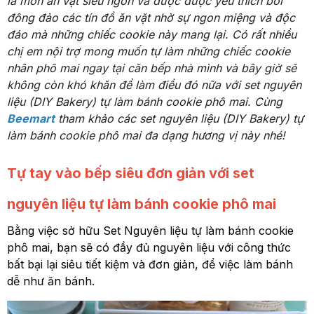
là món ăn vặt siêu ngon và được được yêu thích bởi
đông đảo các tín đồ ăn vặt nhờ sự ngon miệng và độc
đáo mà những chiếc cookie này mang lại. Có rất nhiều
chị em nội trợ mong muốn tự làm những chiếc cookie
nhân phô mai ngay tại căn bếp nhà mình và bây giờ sẽ
không còn khó khăn để làm điều đó nữa với set nguyên
liệu (DIY Bakery) tự làm bánh cookie phô mai. Cùng
Beemart
tham khảo các set nguyên liệu (DIY Bakery) tự
làm bánh cookie phô mai đa dạng hương vị này nhé!
Tự tay vào bếp siêu đơn giản với set
nguyên liệu tự làm bánh cookie phô mai
Bằng việc sở hữu Set Nguyên liệu tự làm bánh cookie
phô mai, bạn sẽ có đầy đủ nguyên liệu với công thức
bất bại lại siêu tiết kiệm và đơn giản, để việc làm bánh
dễ như ăn bánh.