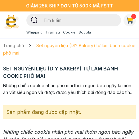
GIẢM 25K SHIP ĐƠN TỪ 500K MÃ FSTT
0
Whipping
Tiramisu
Cookie
Socola
Trang chủ
Set nguyên liệu (DIY Bakery) tự làm bánh cookie
phô mai
SET NGUYÊN LIỆU (DIY BAKERY) TỰ LÀM BÁNH
COOKIE PHÔ MAI
Những chiếc cookie nhân phô mai thơm ngon béo ngậy là món
ăn vặt siêu ngon và được được yêu thích bởi đông đảo các tín
đồ ăn vặt nhờ sự ngon miệng và độc đáo mà những chiếc
cookie...
Sản phẩm đang được cập nhật.
Những chiếc cookie nhân phô mai thơm ngon béo ngậy