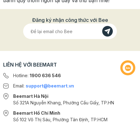
bánh quy thơm ngon tại đây và thử bạn nhé!
Đăng ký nhận công thức với Bee
LIÊN HỆ VỚI BEEMART
Hotline:
1900 636 546
Email:
support@beemart.vn
Beemart Hà Nội
Số 321A Nguyễn Khang, Phường Cầu Giấy, TP.HN
Beemart Hồ Chí Minh
Số 102 Võ Thị Sáu, Phường Tân Định, TP.HCM
@2024 CÔNG TY CỔ PHẦN BEEMART - GPĐKKD số: 0107285100 do Sở
KH-ĐT TP.HN cấp ngày 10/08/2018 tại Hà Nội. | Cung cấp bởi
Sapo