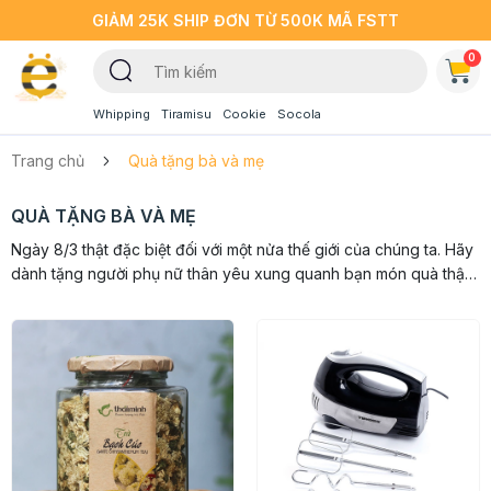
GIẢM 25K SHIP ĐƠN TỪ 500K MÃ FSTT
0
Whipping
Tiramisu
Cookie
Socola
Trang chủ
Quà tặng bà và mẹ
QUÀ TẶNG BÀ VÀ MẸ
Ngày 8/3 thật đặc biệt đối với một nửa thế giới của chúng ta. Hãy
dành tặng người phụ nữ thân yêu xung quanh bạn món quà thật
ý nghĩa nhé. Liên hệ Beemart để chọn được món quà phù...