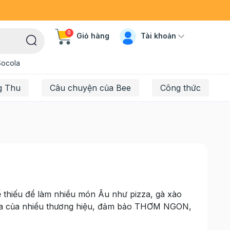
0
Tài khoản
Giỏ hàng
Socola
g Thu
Câu chuyện của Bee
Công thức
ể thiếu để làm nhiều món Âu như pizza, gà xào
ella của nhiều thương hiệu, đảm bảo THƠM NGON,