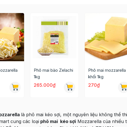
ozzarella
Phô mai bào Zelachi
Phô mai mozzarella
1kg
khối 1kg
265.000₫
270₫
ozzarella
là phô mai kéo sợi, một nguyên liệu không thể t
mart cung các loại
phô mai kéo sợi
Mozzarella của nhiề