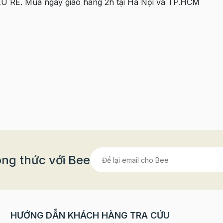
ÊU RẺ. Mua ngay giao hàng 2h tại Hà Nội và TP.HCM
ng thức với Bee
HƯỚNG DẪN KHÁCH HÀNG TRA CỨU