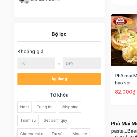
Bộ lọc
Khoảng giá
Phô mai M
Áp dụng
bào sợi
82.000₫
Từ khóa
Noel
Trung thu
Whipping
Tiramisu
Set bánh quy
Phô Mai M
pasta...Bee
Cheesecake
Trà sữa
Mousse