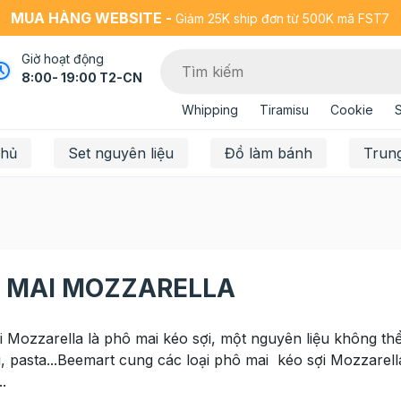
MUA HÀNG WEBSITE -
Giảm 25K ship đơn từ 500K mã FST7
Giờ hoạt động
8:00- 19:00 T2-CN
Whipping
Tiramisu
Cookie
chủ
Set nguyên liệu
Đồ làm bánh
Trun
 MAI MOZZARELLA
 Mozzarella là phô mai kéo sợi, một nguyên liệu không th
, pasta...Beemart cung các loại phô mai kéo sợi Mozzar
.