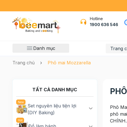
Hotline
1900 636 546
Danh mục
Trang 
Trang chủ
Phô mai Mozzarella
PHÔ
TẤT CẢ DANH MỤC
Set nguyên liệu tiện lợi
Phô Mai
(DIY Baking)
phô mai
CHÍNH..
Đồ làm bánh