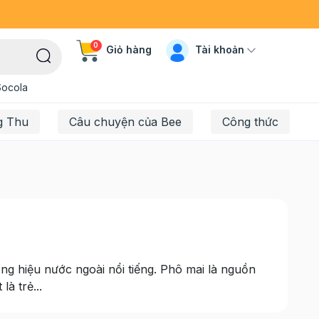
0
Tài khoản
Giỏ hàng
Socola
g Thu
Câu chuyện của Bee
Công thức
ơng hiệu nước ngoài nổi tiếng. Phô mai là nguồn
à trẻ...