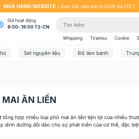
MUA HÀNG WEBSITE -
Giảm 25K ship đơn từ 500K mã FSTT
Giờ hoạt động
8:00- 19:00 T2-CN
Whipping
Tiramisu
Cookie
chủ
Set nguyên liệu
Đồ làm bánh
Trun
 MAI ĂN LIỀN
 tổng hợp nhiều loại phô mai ăn liền tiện lợi của nhiều thư
 dinh dưỡng dồi dào cho sự phát triển của cơ thể, đặc biệt l