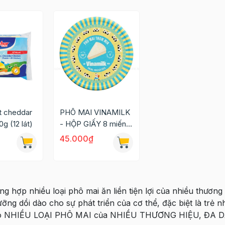
t cheddar
PHÔ MAI VINAMILK
g (12 lát)
- HỘP GIẤY 8 miếng
120G
45.000₫
g hợp nhiều loại phô mai ăn liền tiện lợi của nhiều thương
ỡng dồi dào cho sự phát triển của cơ thể, đặc biệt là trẻ n
có NHIỀU LOẠI PHÔ MAI của NHIỀU THƯƠNG HIỆU, ĐA 