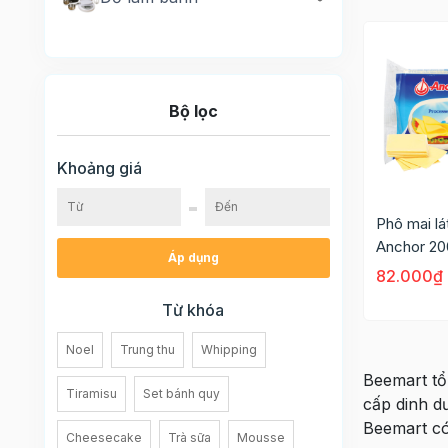
Bộ lọc
Khoảng giá
Phô mai lá
Anchor 200
Áp dụng
82.000₫
Từ khóa
Noel
Trung thu
Whipping
Beemart tổn
Tiramisu
Set bánh quy
cấp dinh dư
Beemart 
Cheesecake
Trà sữa
Mousse