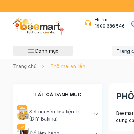
Hotline
1900 636 546
Danh mục
Trang 
Trang chủ
Phô mai ăn liền
PHÔ
TẤT CẢ DANH MỤC
Set nguyên liệu tiện lợi
Beemart
(DIY Baking)
cung cấp
Đồ làm bánh