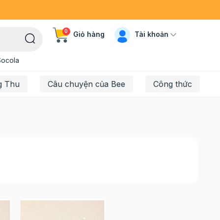
0
Tài khoản
Giỏ hàng
Socola
g Thu
Câu chuyện của Bee
Công thức