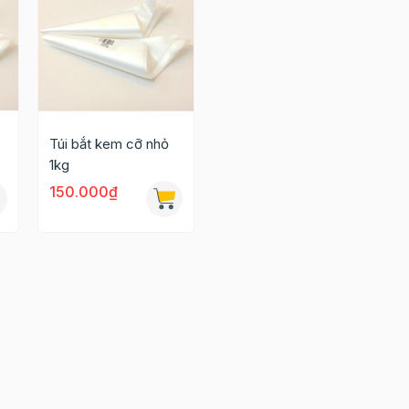
Túi bắt kem cỡ nhỏ
1kg
150.000₫