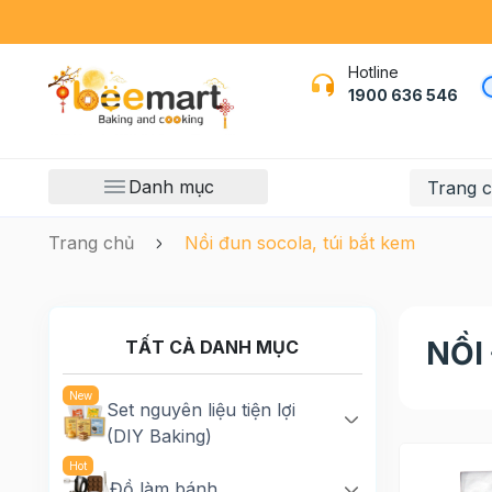
Hotline
1900 636 546
Danh mục
Trang 
Trang chủ
Nồi đun socola, túi bắt kem
NỒI
TẤT CẢ DANH MỤC
Set nguyên liệu tiện lợi
(DIY Baking)
Đồ làm bánh