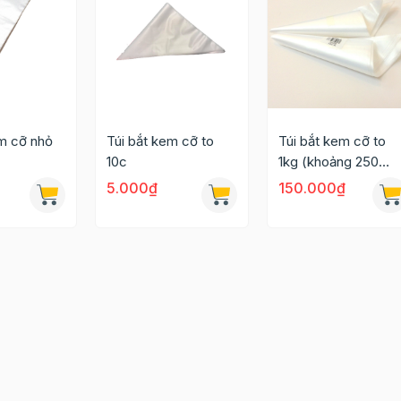
em cỡ nhỏ
Túi bắt kem cỡ to
Túi bắt kem cỡ to
10c
1kg (khoảng 250
-300c)
5.000₫
150.000₫