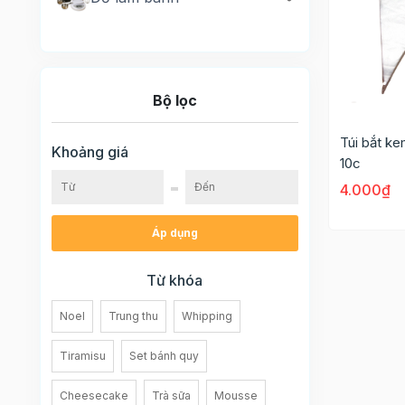
Bộ lọc
Túi bắt k
Khoảng giá
10c
4.000₫
Áp dụng
Từ khóa
Noel
Trung thu
Whipping
Tiramisu
Set bánh quy
Cheesecake
Trà sữa
Mousse