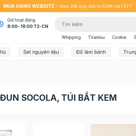
MUA HÀNG WEBSITE -
Giảm 25K ship đơn từ 500K mã FSTT
Giờ hoạt động
8:00- 19:00 T2-CN
Whipping
Tiramisu
Cookie
chủ
Set nguyên liệu
Đồ làm bánh
Trun
 ĐUN SOCOLA, TÚI BẮT KEM