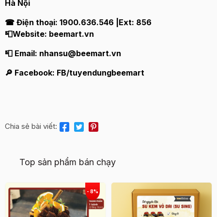
Hà Nội
☎ Điện thoại: 1900.636.546 |Ext: 856
📮Website: beemart.vn
📮 Email: nhansu@beemart.vn
🔎 Facebook: FB/tuyendungbeemart
Chia sẻ bài viết:
Top sản phẩm bán chạy