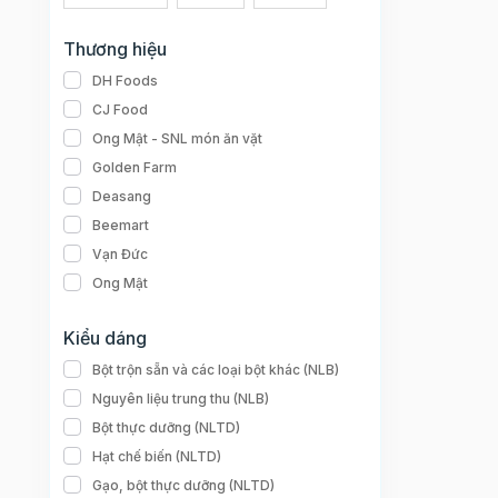
Thương hiệu
DH Foods
CJ Food
Ong Mật - SNL món ăn vặt
Golden Farm
Deasang
Beemart
Vạn Đức
Ong Mật
Kiểu dáng
Bột trộn sẵn và các loại bột khác (NLB)
Nguyên liệu trung thu (NLB)
Bột thực dưỡng (NLTD)
Hạt chế biến (NLTD)
Gạo, bột thực dưỡng (NLTD)