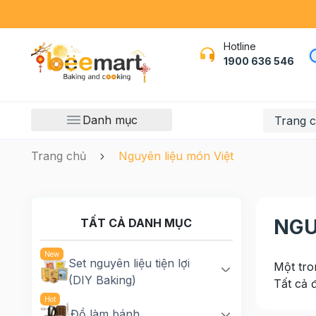
Hotline
1900 636 546
Danh mục
Trang 
Trang chủ
Nguyên liệu món Việt
NGU
TẤT CẢ DANH MỤC
Set nguyên liệu tiện lợi
Một tro
(DIY Baking)
Tất cả 
Đồ làm bánh