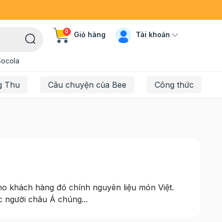
0
Tài khoản
Giỏ hàng
Socola
g Thu
Câu chuyện của Bee
Công thức
o khách hàng đó chính nguyên liệu món Việt.
c người châu Á chúng...