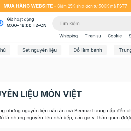
MUA HÀNG WEBSITE -
Giảm 25K ship đơn từ 500K mã FST7
Giờ hoạt động
8:00- 19:00 T2-CN
Whipping
Tiramisu
Cookie
chủ
Set nguyên liệu
Đồ làm bánh
Trun
YÊN LIỆU MÓN VIỆT
ng những nguyên liệu nấu ăn mà Beemart cung cấp đến ch
đó là những nguyên liệu nhà bếp, các gia vị thân quen đượ