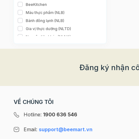
BeeKitchen
Màu thực phẩm (NLB)
Bánh đông lạnh (NLB)
Gia vị thực dưỡng (NLTD)
Nguyên liệu khác (NLNA)
Nguyên liệu làm món Việt (NLNA)
Nguyên liệu làm món Hàn (NLNA)
Phụ gia (NLB)
Đăng ký nhận cô
Nguyên liệu sản xuất (QLSX)
Phô mai (KBS)
VỀ CHÚNG TÔI
Hotline:
1900 636 546
Email:
support@beemart.vn