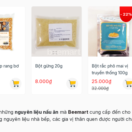
p rang bơ
Bột gừng 20g
Bột rắc phô mai vị
truyền thống 100g
8.000₫
25.000₫
32.000₫
 những
nguyên liệu nấu ăn
mà
Beemart
cung cấp đến cho
g nguyên liệu nhà bếp, các gia vị thân quen được người c