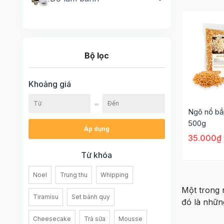
Bộ lọc
Khoảng giá
Ngô nổ bắ
500g
Áp dụng
35.000₫
Từ khóa
Noel
Trung thu
Whipping
Một trong
Tiramisu
Set bánh quy
đó là nhữn
Cheesecake
Trà sữa
Mousse