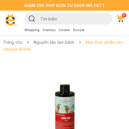
GIẢM 25K SHIP ĐƠN TỪ 500K MÃ FSTT
0
Whipping
Tiramisu
Cookie
Socola
Trang chủ
Nguyên liệu làm bánh
Màu thực phẩm siro
Unicorn 600ml