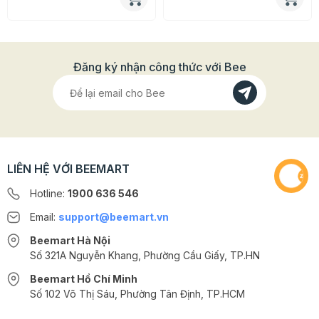
trên dây truyền công nghệ hiện đại, với nhiều năm kinh
nghiệm trong lĩnh vực sản xuất thực phẩm dùng công
nghệ tiên tiến và dây chuyền chế biến khép kín. Đảm
bảo các sản phẩm được sản xuất hoàn toàn tự nhiên
Đăng ký nhận công thức với Bee
không chứa hóa chất dộc hại an toàn với sức khỏe.
LIÊN HỆ VỚI BEEMART
Hotline:
1900 636 546
Email:
support@beemart.vn
Beemart Hà Nội
Số 321A Nguyễn Khang, Phường Cầu Giấy, TP.HN
Beemart Hồ Chí Minh
Số 102 Võ Thị Sáu, Phường Tân Định, TP.HCM