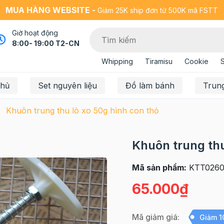
MUA HÀNG WEBSITE -
Giảm 25K ship đơn từ 500K mã FSTT
Giờ hoạt động
8:00- 19:00 T2-CN
Whipping
Tiramisu
Cookie
chủ
Set nguyên liệu
Đồ làm bánh
Trun
Khuôn trung thu lò xo 50g hình con thỏ
Khuôn trung thu
Mã sản phẩm:
KTT026
65.000₫
Mã giảm giá:
Giảm 