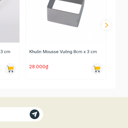
 3 cm
Khuôn Mousse Vuông 8cm x 3 cm
Khuôn
28.000₫
26.0