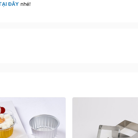
TẠI ĐÂY
nhé!