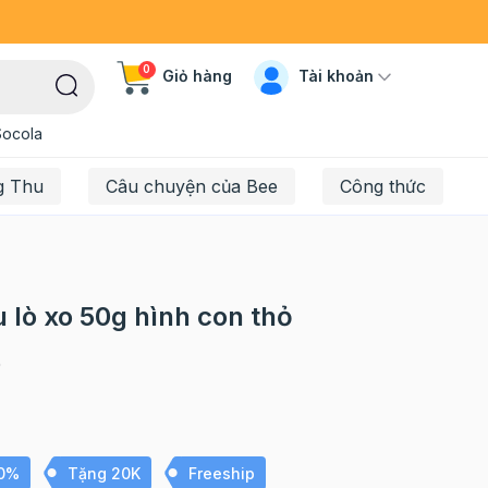
0
Tài khoản
Giỏ hàng
Socola
g Thu
Câu chuyện của Bee
Công thức
 lò xo 50g hình con thỏ
0
10%
Tặng 20K
Freeship