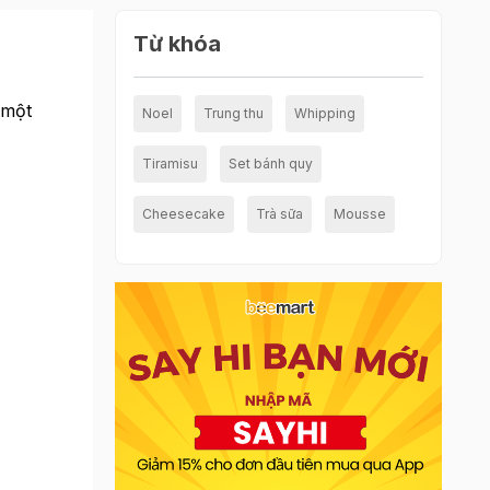
Từ khóa
 một
Noel
Trung thu
Whipping
Tiramisu
Set bánh quy
Cheesecake
Trà sữa
Mousse