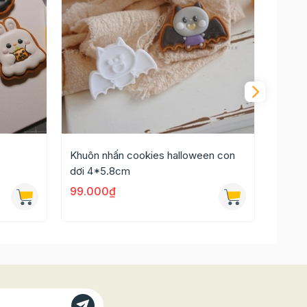
Khuôn nhấn cookies halloween con
Khuôn
dơi 4*5.8cm
3.5*4
99.000₫
99.0