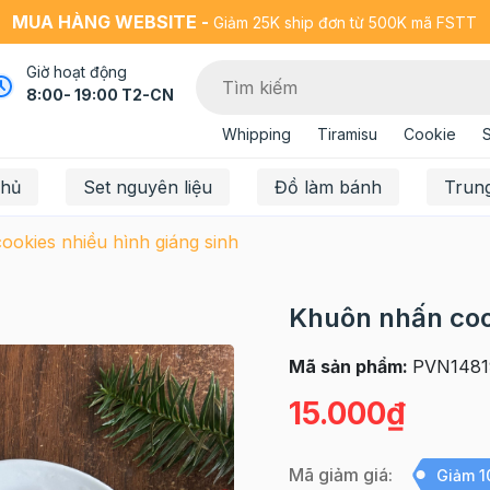
MUA HÀNG WEBSITE -
Giảm 25K ship đơn từ 500K mã FSTT
Giờ hoạt động
8:00- 19:00 T2-CN
Whipping
Tiramisu
Cookie
chủ
Set nguyên liệu
Đồ làm bánh
Trun
okies nhiều hình giáng sinh
Khuôn nhấn cook
Mã sản phẩm:
PVN1481
15.000₫
Mã giảm giá:
Giảm 