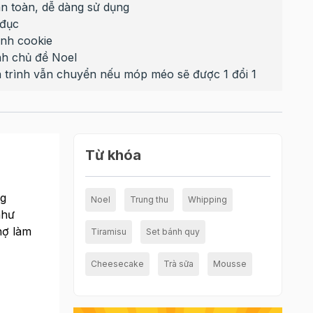
n toàn, dễ dàng sử dụng
 đục
nh cookie
nh chủ đề Noel
 trình vẫn chuyển nếu móp méo sẽ được 1 đổi 1
Từ khóa
ng
Noel
Trung thu
Whipping
như
hợ làm
Tiramisu
Set bánh quy
Cheesecake
Trà sữa
Mousse