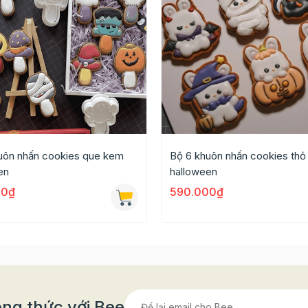
 theo mùa
ện cuối năm
ề Noel
 kinh doanh
ỏ
uôn nhấn cookies que kem
Bộ 6 khuôn nhấn cookies thỏ
en
halloween
trang trí cookies
00₫
590.000₫
g trí bánh cookie
ng thức với Bee