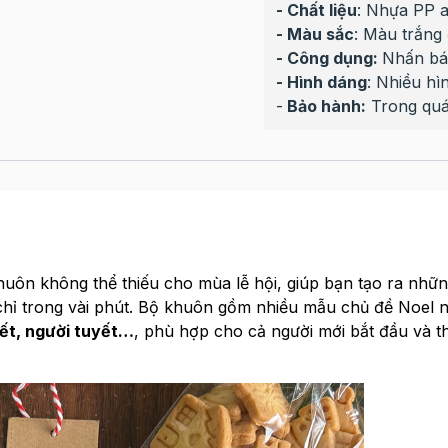
- Chất liệu
: Nhựa PP a
- Màu sắc
: Màu trắng
- Công dụng:
Nhấn bá
- Hình dáng
: Nhiều hì
-
Bảo hành:
Trong quá
huôn không thể thiếu cho mùa lễ hội, giúp bạn tạo ra nhữ
chỉ trong vài phút. Bộ khuôn gồm nhiều mẫu chủ đề Noel 
yết, người tuyết…
, phù hợp cho cả người mới bắt đầu và t