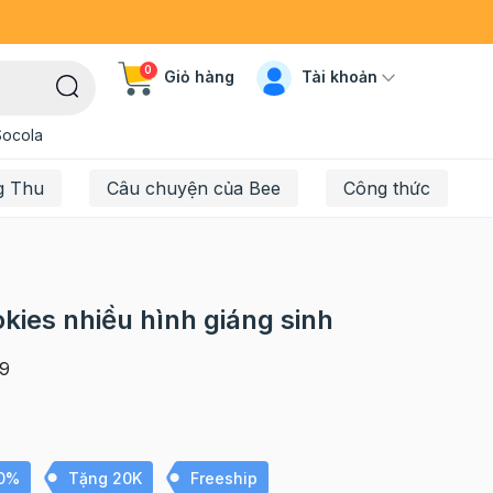
0
Tài khoản
Giỏ hàng
Socola
g Thu
Câu chuyện của Bee
Công thức
ies nhiều hình giáng sinh
9
10%
Tặng 20K
Freeship