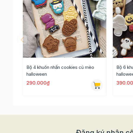
Cửa hàng bánh, tiệm cà phê trang trí bánh
Các buổi
workshop Giáng Sinh
hoặc sự ki
Lợi ích khi dùng khuôn nhấn cookies chủ đ
Giúp bánh đẹp, đồng đều, dễ bán nếu bạn
Tạo trải nghiệm làm bánh thú vị cho trẻ nh
Bộ 4 khuôn nhấn cookies cú mèo
Bộ 6 kh
Tiết kiệm thời gian tạo hình thủ công
halloween
hallowe
Ứng dụng linh hoạt cho các set nguyên liệu 
290.000₫
390.0
>>> Mua thêm
Bột trộn sẵn đường icing
để tran
Đăng ký nhận cô