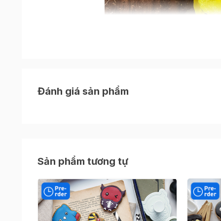
Ưu điểm nổi bật
Đa dạng hình dáng
: Một bộ gồm nhiều khu
nhộn và sinh động.
Đánh giá sản phẩm
Chất liệu an toàn
: Nhựa PP, an toàn tiếp x
Định hình sắc nét
: Tạo hình rõ ràng, đẹp m
Dễ dùng – phù hợp mọi độ tuổi
: Trẻ nhỏ, g
Sản phẩm tương tự
Làm được nhiều loại bánh
: Cookies bơ, gi
Khuôn phù hợp với ai?
Các gia đình làm bánh vui Noel cùng bé
Giáo viên, trung tâm, nhóm hoạt động thủ 