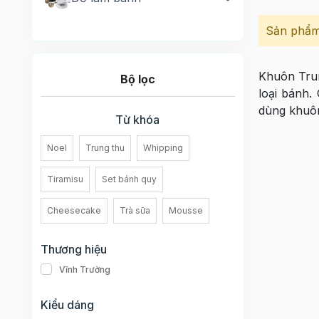
Sản phẩm
Khuôn Trun
Bộ lọc
loại bánh.
dùng khuôn
Từ khóa
Noel
Trung thu
Whipping
Tiramisu
Set bánh quy
Cheesecake
Trà sữa
Mousse
Thương hiệu
Vĩnh Trường
Kiểu dáng