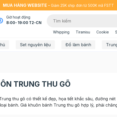
MUA HÀNG WEBSITE -
Giảm 25K ship đơn từ 500K mã FSTT
Giờ hoạt động
8:00- 19:00 T2-CN
Whipping
Tiramisu
Cookie
chủ
Set nguyên liệu
Đồ làm bánh
Trun
ÔN TRUNG THU GÕ
rung thu gõ có thiết kế đẹp, họa tiết khắc sâu, đường nét 
 loại bánh. Giá khuôn bánh Trung thu gõ hợp lý, phải chăng,