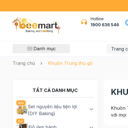
Hotline
1900 636 546
Danh mục
Trang 
Trang chủ
Khuôn Trung thu gõ
KHU
TẤT CẢ DANH MỤC
Set nguyên liệu tiện lợi
Khuôn T
(DIY Baking)
với mọi
Đồ làm bánh