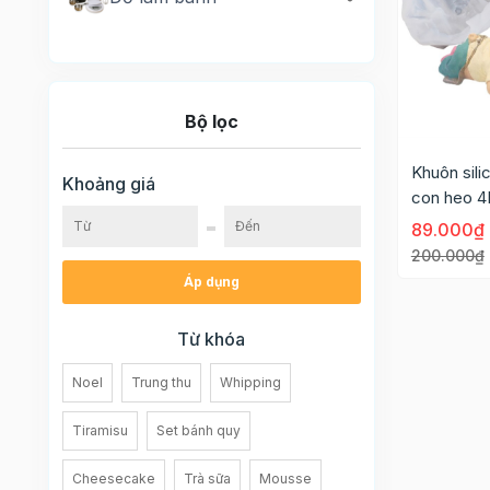
Bộ lọc
Khuôn sili
Khoảng giá
con heo 4D
89.000₫
200.000₫
Áp dụng
Từ khóa
Noel
Trung thu
Whipping
Tiramisu
Set bánh quy
Cheesecake
Trà sữa
Mousse