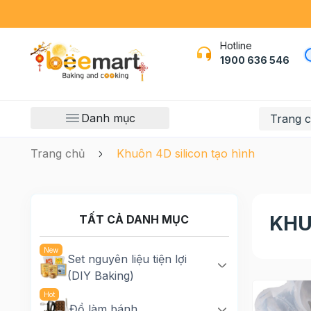
Hotline
1900 636 546
Danh mục
Trang 
Trang chủ
Khuôn 4D silicon tạo hình
KHU
TẤT CẢ DANH MỤC
Set nguyên liệu tiện lợi
(DIY Baking)
Đồ làm bánh