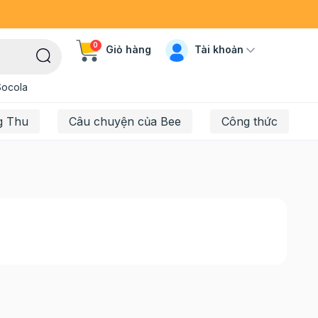
0
Tài khoản
Giỏ hàng
Socola
g Thu
Câu chuyện của Bee
Công thức