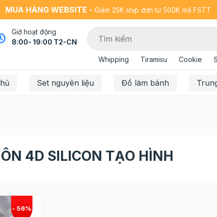
MUA HÀNG WEBSITE -
Giảm 25K ship đơn từ 500K mã FSTT
Giờ hoạt động
8:00- 19:00 T2-CN
Whipping
Tiramisu
Cookie
chủ
Set nguyên liệu
Đồ làm bánh
Trun
ÔN 4D SILICON TẠO HÌNH