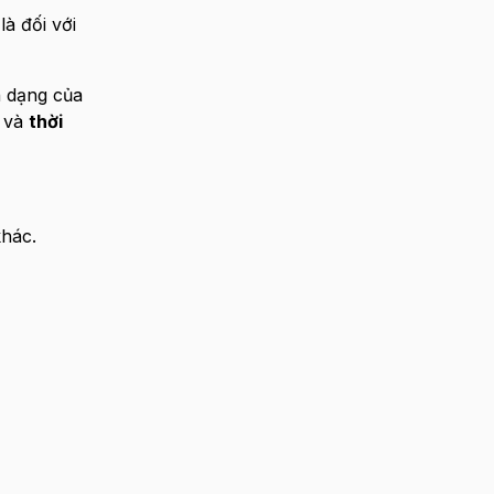
là đối với
h dạng của
ị và
thời
hác.