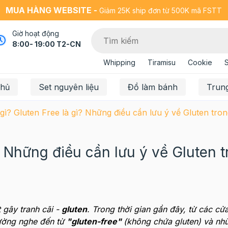
MUA HÀNG WEBSITE -
Giảm 25K ship đơn từ 500K mã FSTT
Giờ hoạt động
8:00- 19:00 T2-CN
Whipping
Tiramisu
Cookie
chủ
Set nguyên liệu
Đồ làm bánh
Trun
 gì? Gluten Free là gì? Những điều cần lưu ý về Gluten tr
ì? Những điều cần lưu ý về Gluten 
 gây tranh cãi -
gluten
. Trong thời gian gần đây, từ các cử
ường nghe đến từ
"gluten-free"
(không chứa gluten) và nh