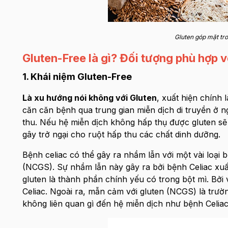
Gluten góp mặt tr
Gluten-Free là gì? Đối tượng phù hợp v
1. Khái niệm Gluten-Free
Là xu hướng nói không với Gluten
, xuất hiện chính
căn căn bệnh qua trung gian miễn dịch di truyền ở
thu. Nếu hệ miễn dịch không hấp thụ được gluten sẽ 
gây trở ngại cho ruột hấp thu các chất dinh dưỡng.
Bệnh celiac có thể gây ra nhầm lẫn với một vài loại 
(NCGS). Sự nhầm lẫn này gây ra bởi bệnh Celiac xuất
gluten là thành phần chính yếu có trong bột mì. Bở
Celiac. Ngoài ra, mẫn cảm với gluten (NCGS) là trườ
không liên quan gì đến hệ miễn dịch như bệnh Celiac