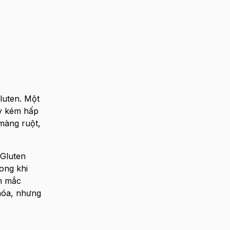
luten. Một
ây kém hấp
màng ruột,
 Gluten
ong khi
nh mắc
 hóa, nhưng