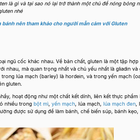
en là gì và tại sao nó lại trở thành một chủ đề nóng bỏng 
gluten nhé
àm bánh nên tham khảo cho người mẫn cảm với Gluten
 loại ngũ cốc khác nhau. Về bản chất,
gluten là một tập hợp
với nhau, mà quan trọng nhất và chủ yếu nhất là gliadin và 
 trong lúa mạch (barley) là hordein, và trong yến mạch (oa
ên
gluten.
hầy, hoạt động như một chất kết dính, liên kết thực phẩm l
có nhiều trong
bột mì
,
yến mạch
, lúa mạch,
lúa mạch đen
, 
 thường được sử dụng để làm bánh, chế biến súp, bánh kẹo, 
.