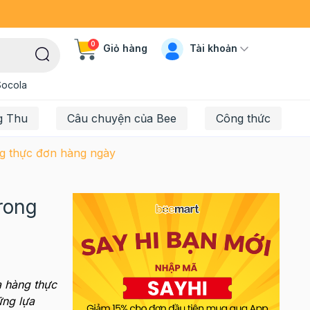
0
Tài khoản
Giỏ hàng
Socola
g Thu
Câu chuyện của Bee
Công thức
ong thực đơn hàng ngày
trong
a hàng thực
ững lựa