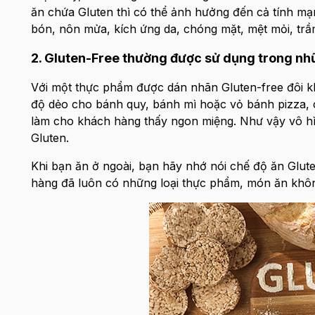
ăn chứa Gluten thì có thể ảnh hưởng đến cả tính mạ
bón, nôn mửa, kích ứng da, chóng mặt, mệt mỏi, trầ
2. Gluten-Free thường được sử dụng trong n
Với một thực phẩm được dán nhãn Gluten-free đôi kh
độ dẻo cho bánh quy, bánh mì hoặc vỏ bánh pizza, c
làm cho khách hàng thấy ngon miệng. Như vậy vô hìn
Gluten.
Khi bạn ăn ở ngoài, bạn hãy nhớ nói chế độ ăn Glut
hàng đã luôn có những loại thực phẩm, món ăn khôn