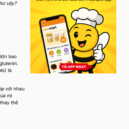
như vậy?
 lớn bao
glutenin.
ts) là
ại với nhau
lúa mì
thay thế