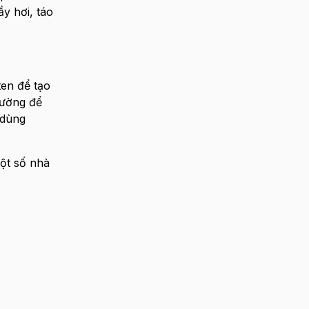
y hơi, táo
ten để tạo
đường để
 dùng
ột số nhà