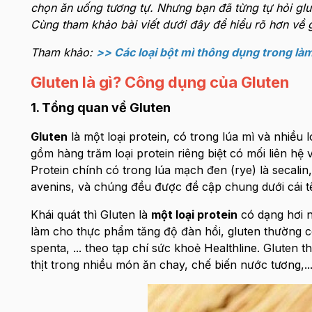
chọn ăn uống tương tự. Nhưng bạn đã từng tự hỏi glut
Cùng tham khảo bài viết dưới đây để hiểu rõ hơn về 
Tham khảo:
>> Các loại bột mì thông dụng trong l
Gluten là gì? Công dụng của Gluten
1. Tổng quan về Gluten
Gluten
là một loại protein, có trong lúa mì và nhiều
gồm hàng trăm loại protein riêng biệt có mối liên hệ 
Protein chính có trong lúa mạch đen (rye) là secalin,
avenins, và chúng đều được đề cập chung dưới cái t
Khái quát thì Gluten là
một loại protein
có dạng hơi n
làm cho thực phẩm tăng độ đàn hồi, gluten thường 
spenta, ... theo tạp chí sức khoẻ Healthline. Gluten
thịt trong nhiều món ăn chay, chế biến nước tương,..