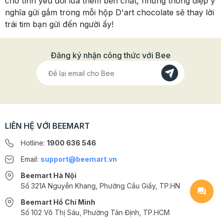
cho tình yêu đôi lứa thêm bền chắt, những thông điệp ý
nghĩa gửi gắm trong mỗi hộp D'art chocolate sẽ thay lời
trái tim bạn gửi đến người ấy!
Đăng ký nhận công thức với Bee
LIÊN HỆ VỚI BEEMART
Hotline:
1900 636 546
Email:
support@beemart.vn
Beemart Hà Nội
Số 321A Nguyễn Khang, Phường Cầu Giấy, TP.HN
Beemart Hồ Chí Minh
Số 102 Võ Thị Sáu, Phường Tân Định, TP.HCM