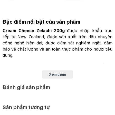
Đặc điểm nổi bật của sản phẩm
Cream Cheese Zelachi 200g
được nhập khẩu trực
tiếp từ New Zealand, được sản xuất trên dâu chuyện
công nghệ hiện đại, được giám sát nghiêm ngặt, đảm
bảo về chất lượng và an toàn thực phẩm cho người tiêu
dùng.
Phô mai
có vị dịu nhẹ, hơi ngọt, phù hợp với khẩu vị
của nhiều người. Ngoài ra, sản phẩm có độ mềm, dễ cắt
Xem thêm
ra khi sử dụng, màu sắc trắng, có hàm lượng chất béo
cao từ 29 - 36%.
Đánh giá sản phẩm
Đây là nguyên liệu chính để làm các món bánh như
cheesecake, tiramisu, tạo ra độ béo ngậy, thơm ngon
cho bánh. Ngoài ra, bạn có thể ăn trực tiếp kèm với
Sản phẩm tương tự
bánh mì, cracker,...