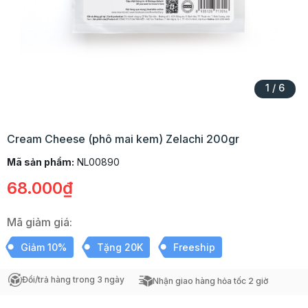
1
/
6
Cream Cheese (phô mai kem) Zelachi 200gr
Mã sản phẩm:
NL00890
68.000₫
Mã giảm giá:
Giảm 10%
Tặng 20K
Freeship
Đổi/trả hàng trong 3 ngày
Nhận giao hàng hỏa tốc 2 giờ