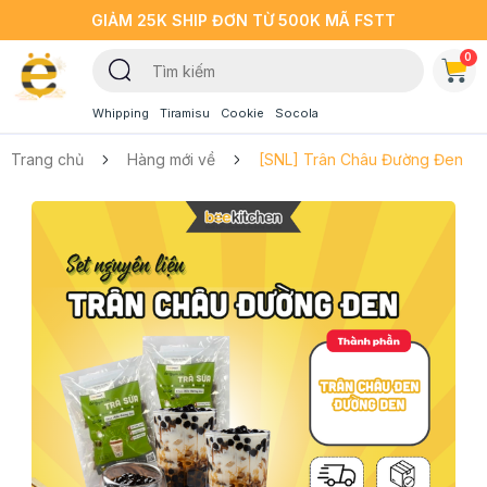
GIẢM 25K SHIP ĐƠN TỪ 500K MÃ FSTT
0
Whipping
Tiramisu
Cookie
Socola
Trang chủ
Hàng mới về
[SNL] Trân Châu Đường Đen