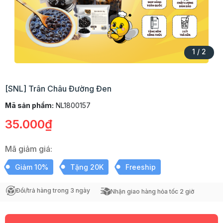
1
/
2
[SNL] Trân Châu Đường Đen
Mã sản phẩm:
NL1800157
35.000₫
Mã giảm giá:
Giảm 10%
Tặng 20K
Freeship
Đổi/trả hàng trong 3 ngày
Nhận giao hàng hỏa tốc 2 giờ