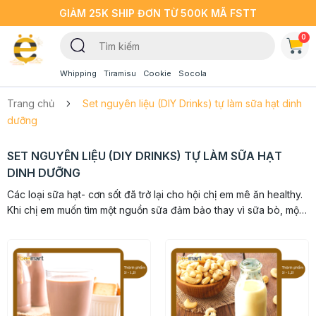
GIẢM 25K SHIP ĐƠN TỪ 500K MÃ FSTT
0
Whipping
Tiramisu
Cookie
Socola
Trang chủ
Set nguyên liệu (DIY Drinks) tự làm sữa hạt dinh
dưỡng
SET NGUYÊN LIỆU (DIY DRINKS) TỰ LÀM SỮA HẠT
DINH DƯỠNG
Các loại sữa hạt- cơn sốt đã trở lại cho hội chị em mê ăn healthy.
Khi chị em muốn tìm một nguồn sữa đảm bảo thay vì sữa bò, một
nguồn sữa tự nhiên 100% thì lựa chọn sữa làm từ...