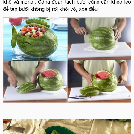
khô và mọng . Công đoạn tách bưởi cũng cần khéo léo
để tép bưởi không bị rơi khỏi vỏ, xòe đều