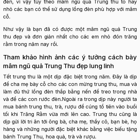
đèn, vì vậy tùy theo mâm ngũ quả Trung thu to hay
nhỏ các bạn có thể sử dụng lồng đèn phù hợp với mâm
cỗ.
Như vậy là bạn đã có được một mâm ngũ quả Trung
thu đẹp và đơn giản nhất cho các em nhỏ đón trăng
rằm trong năm nay rồi.
Tham khảo hình ảnh các ý tưởng cách bày
mâm ngũ quả Trung Thu đẹp lung linh
Tết trung thu là một dịp đặc biệt trong năm. Đây là dịp
để cha mẹ bày cỗ cho các con mừng trung thu, mua và
làm đủ thứ lồng đèn thắp bằng nến để treo trong nhà
và để các con rước đèn.Ngoài ra trong dịp này người ta
mua bánh trung thu, trà, rượu để cúng tổ tiên vào buổi
tối khi Trăng Rằm vừa mới lên cao. Trung thu cũng là
dịp gửi lời tri ân tới ông bà, cha mẹ, thầy cô, bạn bè, họ
hàng và những người đặc biệt khác bằng việc biếu tặng
bánh Trung Thu, hoa quả, trà và rượu.