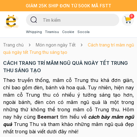
GIẢM 25K SHIP ĐƠN TỪ 500K MÃ FSTT
0
Whipping
Tiramisu
Cookie
Socola
Trang chủ
Món ngon ngày Tết
Cách trang trí mâm ngũ
quả ngày tết Trung thu sáng tạo
CÁCH TRANG TRÍ MÂM NGŨ QUẢ NGÀY TẾT TRUNG
THU SÁNG TẠO
Theo truyền thống, mâm cỗ Trung thu khá đơn giản,
chỉ bao gồm đèn, bánh và hoa quả. Tuy nhiên, hiện nay
mâm cỗ Trung thu có nhiều ý tưởng sáng tạo hơn,
ngoài bánh, đèn còn có mâm ngũ quả là một trong
những thứ không thể trong mâm cỗ Trung thu. Hôm
nay hãy cùng
Beemart
tìm hiểu về
cách bày mâm ngũ
quả
Trung Thu và tham khảo những mâm ngũ quả đẹp
nhất trong bài viết dưới đây nhé!