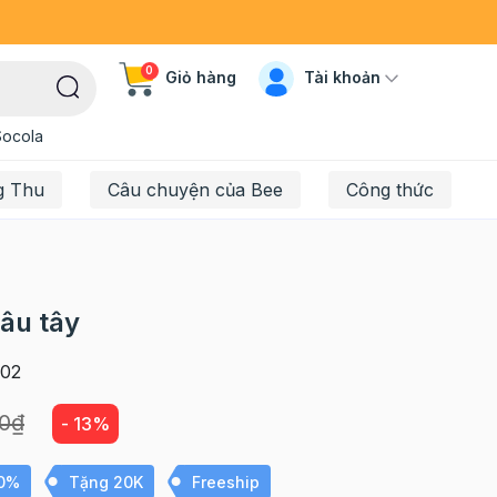
0
Tài khoản
Giỏ hàng
Socola
g Thu
Câu chuyện của Bee
Công thức
âu tây
02
00₫
- 13%
10%
Tặng 20K
Freeship