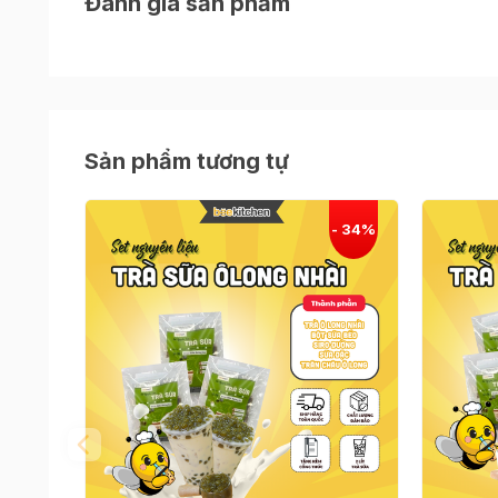
Đánh giá sản phẩm
Sản phẩm tương tự
Set nguyên liệu pha trà sữa nhà Bee bao gồm:
Trà đen
Bột sữa béo
Bột dâu tây
Siro đường
Trân châu đen