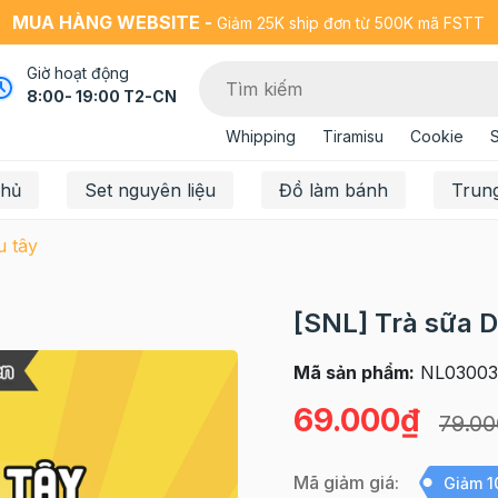
MUA HÀNG WEBSITE -
Giảm 25K ship đơn từ 500K mã FSTT
Giờ hoạt động
8:00- 19:00 T2-CN
Whipping
Tiramisu
Cookie
chủ
Set nguyên liệu
Đồ làm bánh
Trun
u tây
[SNL] Trà sữa D
Mã sản phẩm:
NL03003
69.000₫
79.0
Mã giảm giá:
Giảm 