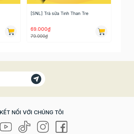
[SNL] Trà sữa Tinh Than Tre
[SNL]
69.000₫
69.0
79.000₫
79.00
KẾT NỐI VỚI CHÚNG TÔI