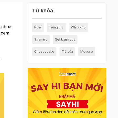
Từ khóa
u chua
Noel
Trung thu
Whipping
y xem
Tiramisu
Set bánh quy
Cheesecake
Trà sữa
Mousse
H