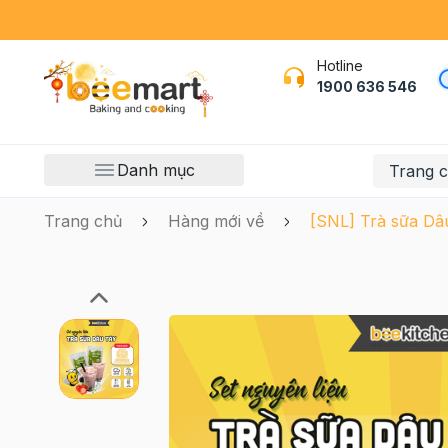
Hotline
1900 636 546
Danh mục
Trang 
Trang chủ
Hàng mới về
[SNL] Trà sữa Dâ