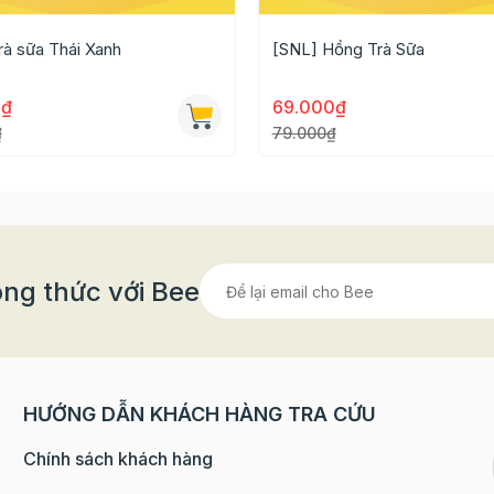
100g
rà sữa Thái Xanh
[SNL] Hồng Trà Sữa
m khoảng 5-6 cốc trà sữa cho gia đình.
0₫
69.000₫
₫
79.000₫
0 phút sau đó lọc bỏ bã trà lấy phần nước cốt.
ng thức với Bee
HƯỚNG DẪN KHÁCH HÀNG TRA CỨU
Chính sách khách hàng