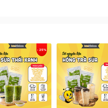
25g
100g
50g
100ml
100g