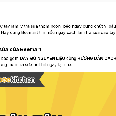
tự tay làm ly trà sữa thơm ngon, béo ngậy cùng chút vị dâ
 Hãy cùng Beemart tìm hiểu ngay cách làm trà sữa dâu tâ
à sữa của Beemart
ẽ bao gồm
ĐẦY ĐỦ NGUYÊN LIỆU
cùng
HƯỚNG DẪN CÁC
công món trà sữa hot hit ngày tại nhà.