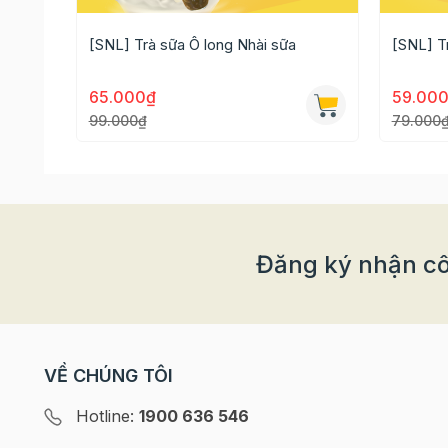
Trân châu trắng
[SNL] Trà sữa Ô long Nhài sữa
[SNL] T
Với set nguyên liệu này bạn sẽ làm ra thành phẩ
65.000₫
59.00
Cách pha Trà sữa dâu tây như sau:
99.000₫
79.000
Bước 1: Pha cốt trà sữa
Đem hãm 25g trà với 1 lít nước sôi trong vòng 1
Đăng ký nhận cô
VỀ CHÚNG TÔI
Hotline:
1900 636 546