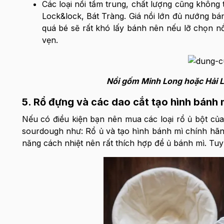
Các loại nồi tầm trung, chất lượng cũng không
Lock&lock, Bát Tràng. Giá nồi lớn đủ nướng b
quá bé sẽ rất khó lấy bánh nên nếu lỡ chọn n
vẹn.
Nồi gốm Minh Long hoặc Hải Lo
5. Rổ đựng và các dao cắt tạo hình bánh
Nếu có điều kiện bạn nên mua các loại rổ ủ bột của
sourdough như: Rổ ủ và tạo hình bánh mì chính hãng
năng cách nhiệt nên rất thích hợp để ủ bánh mì. Tuy