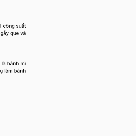
ì công suất
 gẫy que và
 là bánh mì
cụ làm bánh