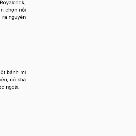
 Royalcook,
ạn chọn nồi
h ra nguyên
bột bánh mì
iên, có khả
ớc ngoài.