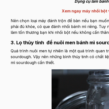
Dụng cụ làm bánh 
Xem ngay máy nhồi bột và 
Nên chọn loại máy đánh trộn để bàn nếu bạn muốn
phải đủ khỏe, có que đánh nhồi bánh mì riêng. Tuy n
làm tổn thương bạn khi nhồi bột nếu không cẩn thân
3. Lọ thủy tinh để nuôi men bánh mì sou
Quá trình nuôi men tự nhiên là một quá trình quan 
sourdough. Vậy nên những bình thủy tinh có chất li
mì sourdough cần thiết.