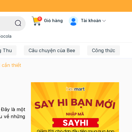
0
Tài khoản
Giỏ hàng
Socola
g Thu
Câu chuyện của Bee
Công thức
cần thiết
 Đây là một
ểu về những