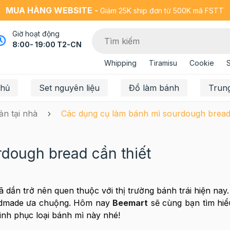
MUA HÀNG WEBSITE -
Giảm 25K ship đơn từ 500K mã FSTT
Giờ hoạt động
8:00- 19:00 T2-CN
Whipping
Tiramisu
Cookie
chủ
Set nguyên liệu
Đồ làm bánh
Trun
n tại nhà
Các dụng cụ làm bánh mì sourdough bread 
dough bread cần thiết
dần trở nên quen thuộc với thị trường bánh trái hiện nay.
ndmade ưa chuộng. Hôm nay
Beemart
sẽ cùng bạn tìm hi
inh phục loại bánh mì này nhé!