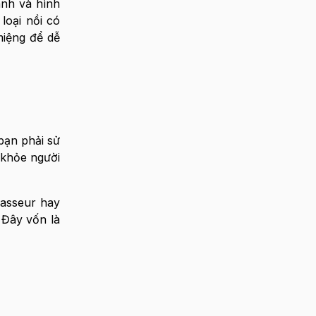
ánh và hình
loại nồi có
miệng để dễ
bạn phải sử
 khỏe người
hasseur hay
 Đây vốn là