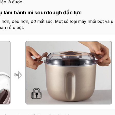
điện là được.
cụ làm bánh mì sourdough đắc lực
hơn, đều hơn, đỡ mất sức. Một số loại máy nhồi bột và ủ
oản rổ ủ bột.