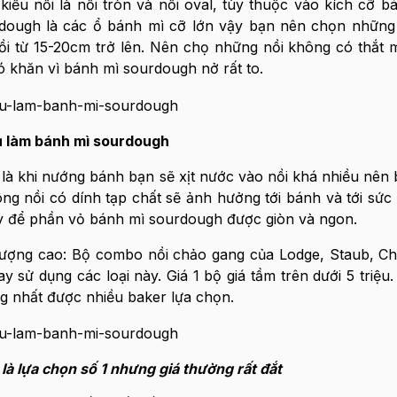
ểu nồi là nồi tròn và nồi oval, tùy thuộc vào kích cỡ b
rdough là các ổ bánh mì cỡ lớn vậy bạn nên chọn những 
ồi từ 15-20cm trở lên. Nên chọ những nồi không có thắt 
ó khăn vì bánh mì sourdough nở rất to.
 làm bánh mì sourdough
à khi nướng bánh bạn sẽ xịt nước vào nồi khá nhiều nên 
ông nồi có dính tạp chất sẽ ảnh hưởng tới bánh và tới sức
dày để phần vỏ bánh mì sourdough được giòn và ngon.
t lượng cao: Bộ combo nồi chảo gang của Lodge, Staub, C
sử dụng các loại này. Giá 1 bộ giá tầm trên dưới 5 triệu.
g nhất được nhiều baker lựa chọn.
à lựa chọn số 1 nhưng giá thường rất đắt