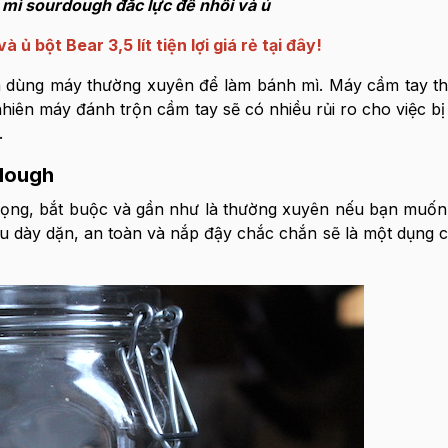
mì sourdough đắc lực để nhồi và ủ
ủ bột Bear 3,5 lít tiện lợi giá rẻ tại đây!
 dùng máy thường xuyên để làm bánh mì. Máy cầm tay th
hiên máy đánh trộn cầm tay sẽ có nhiều rủi ro cho việc bị
.
rdough
trọng, bắt buộc và gần như là thường xuyên nếu bạn muốn
ệu dày dặn, an toàn và nắp đậy chắc chắn sẽ là một dụng 