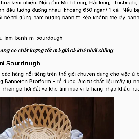
 thua kém nhiều: Nồi gốm Minh Long, Hải long, Tucbeghi,
ánh đều tương đương nhau, khoảng 650 ngàn/ 1 cái. Nếu b
ồi bé thì đừng ham nướng bánh to kẻo không thể lấy bán
ng có chất lượng tốt mà giá cả khá phải chăng
 mì Sourdough
 các hãng nổi tiếng trên thế giới chuyên dụng cho việc ủ 
 Banneton Brotform - rổ được làm từ chất liệu mây tự nh
 nhiên giá hơi đắt và khó tìm mua vì là hàng nhập khẩu nư