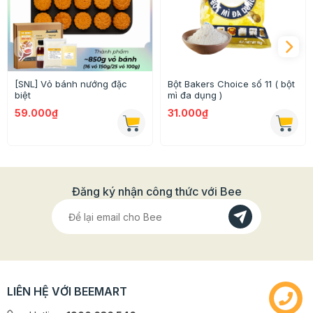
- Thành phần: bột mì, chất tạo xốp, hương sữa tổng
hợp
- Ứng dụng: Làm vỏ cho các loại bánh nướng trung thu
- Bảo quản: Trong điều kiện sạch sẽ, thoáng mát và
[SNL] Vỏ bánh nướng đặc
Bột Bakers Choice số 11 ( bột
khô ráo. Đóng kín túi nếu sử dụng không hết
biệt
mì đa dụng )
59.000₫
31.000₫
Hướng dẫn sử dụng bột trộn sẵn vỏ bánh
nướng Farina 1kg
Đăng ký nhận công thức với Bee
LIÊN HỆ VỚI BEEMART