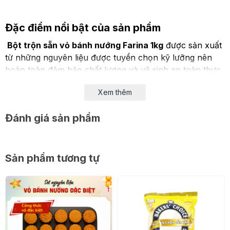
Đặc điểm nổi bật của sản phẩm
Bột trộn sẵn vỏ bánh nướng Farina 1kg
được sản xuất
từ những nguyên liệu được tuyển chọn kỹ lưỡng nên
hoàn toàn đảm bảo chất lượng và vệ sinh an toàn thực
phẩm.
Xem thêm
Sản phẩm không chỉ giúp bạn thành công ngay từ lần
đâu tiên làm bánh mà còn vô cùng tiện lợi, tiết kiệm thời
Đánh giá sản phẩm
gian phải đong chia. Phần bộn trộn sẵn vỏ bánh
nướng Farina còn khiến cho phần bánh nướng vẫn
mềm ẩm, thơm ngon trong nhiều ngày.
Sản phẩm tương tự
Thông tin chi tiết
- Xuất xứ: Việt Nam
- Trọng lượng: 1kg