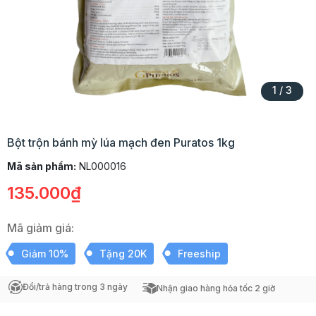
1
/
3
Bột trộn bánh mỳ lúa mạch đen Puratos 1kg
Mã sản phẩm:
NL000016
135.000₫
Mã giảm giá:
Giảm 10%
Tặng 20K
Freeship
Đổi/trả hàng trong 3 ngày
Nhận giao hàng hỏa tốc 2 giờ