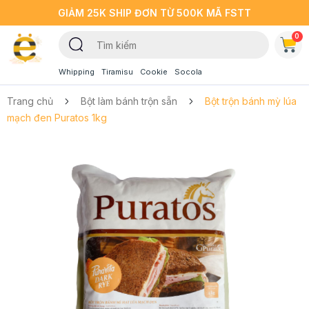
GIẢM 25K SHIP ĐƠN TỪ 500K MÃ FSTT
0
Whipping
Tiramisu
Cookie
Socola
Trang chủ
Bột làm bánh trộn sẵn
Bột trộn bánh mỳ lúa
mạch đen Puratos 1kg