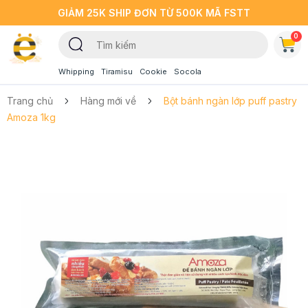
GIẢM 25K SHIP ĐƠN TỪ 500K MÃ FSTT
0
Whipping
Tiramisu
Cookie
Socola
Trang chủ
Hàng mới về
Bột bánh ngàn lớp puff pastry
Amoza 1kg