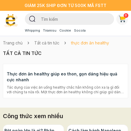
GIẢM 25K SHIP ĐƠN TỪ 500K MÃ FSTT
0
Whipping
Tiramisu
Cookie
Socola
Trang chủ
Tất cả tin tức
thực đơn ăn healthy
TẤT CẢ TIN TỨC
Thực đơn ăn healthy giúp eo thon, gọn dáng hiệu quả
cực nhanh
Tác dụng của việc ăn uống healthy chắc hẳn không còn xa lạ gì đối
với chúng ta nữa rồi. Một thực đơn ăn healthy không chỉ giúp giữ dáng
mà còn tốt cho sức khỏe về mặt lâu dài. Duy trì được chế độ ăn
healthy, chúng ta sẽ giảm được những nguy cơ mắc các bệnh về tim,
bao tử, hay thậm chí là các bệnh ung thư,... Hôm nay Beemart sẽ gợi ý
cho các bạn thực đơn ăn healthy nhanh chóng tiện lợi nhưng vẫn đảm
Công thức xem nhiều
bảo đầy đủ chất dinh dưỡng và vô cùng ngon miệng. Thực đơn ăn
healthy giúp eo thon, gọn dáng hiệu quả cực nhanh Healthy
food là khái niệm về những thực phẩm có lợi cho sức khỏe , đồng thời
cũng là một chế độ ăn dinh dưỡng lành mạnh. Các thực phẩm hữu
Bột ngàn lớp là gì? Phân
Cách làm bánh Napoleon